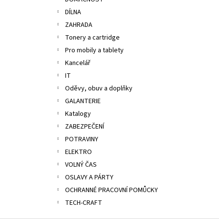
ALOBAL 10M PREMIUM
l
DÍLNA
17,10 Kč
ZAHRADA
Tonery a cartridge
Pro mobily a tablety
Kancelář
IT
Oděvy, obuv a doplňky
GALANTERIE
Katalogy
ZABEZPEČENÍ
POTRAVINY
ELEKTRO
VOLNÝ ČAS
OSLAVY A PÁRTY
OCHRANNÉ PRACOVNÍ POMŮCKY
TECH-CRAFT