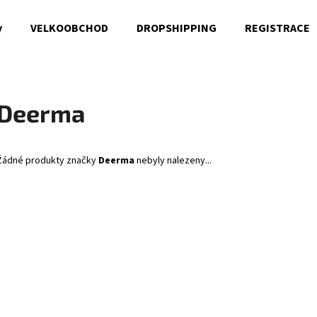
y
VELKOOBCHOD
DROPSHIPPING
REGISTRACE
Co potřebujete najít?
Deerma
HLEDAT
Žádné produkty značky
Deerma
nebyly nalezeny...
Doporučujeme