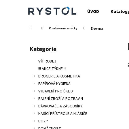
K
Přejít
na
o
ÚVOD
Katalog
obsah
Zpět
Zpět
š
do
do
í
Domů
Prodávané značky
Deerma
obchodu
obchodu
k
P
o
Přeskočit
Kategorie
s
kategorie
t
VÝPRODEJ
r
!!! AKCE TÝDNE !!!
a
DROGERIE A KOSMETIKA
n
PAPÍROVÁ HYGIENA
n
VYBAVENÍ PRO ÚKLID
í
BALENÍ ZBOŽÍ A POTRAVIN
p
DÁVKOVAČE A ZÁSOBNÍKY
a
HASÍCÍ PŘÍSTROJE A HLÁSIČE
n
BOZP
e
DOMÁCNOST