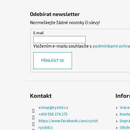
Z
á
Odebírat newsletter
p
Nezmeškejte žádné novinky či slevy!
a
t
E-mail
í
Vložením e-mailu souhlasíte s
podmínkami ochran
PŘIHLÁSIT SE
Kontakt
Infor
eshop
@
rystol.cz
Vráce
+420 558 274 275
Konta
https://www.facebook.com/rystol
Dopra
rystolcz
Obcho