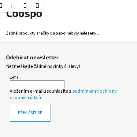
K
Hledat
Nákupní
Menu
Přihlášení
Přejít
Coospo
o
Zpět
Zpět
na
košík
š
obsah
í
C
Žádné produkty značky
Coospo
nebyly nalezeny...
k
o
Z
p
á
o
Odebírat newsletter
p
t
Nezmeškejte žádné novinky či slevy!
a
ř
t
E-mail
e
í
b
Vložením e-mailu souhlasíte s
podmínkami ochrany
u
osobních údajů
j
e
PŘIHLÁSIT SE
t
e
n