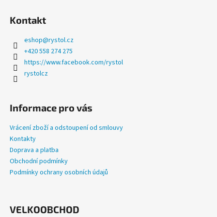
a
Kontakt
j
í
eshop
@
rystol.cz
t
+420 558 274 275
?
https://www.facebook.com/rystol
rystolcz
Informace pro vás
HLEDAT
Vrácení zboží a odstoupení od smlouvy
Kontakty
Doprava a platba
D
Obchodní podmínky
o
Podmínky ochrany osobních údajů
p
o
r
u
VELKOOBCHOD