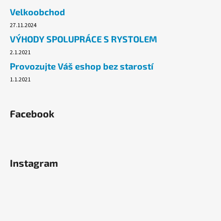
č
Velkoobchod
u
j
27.11.2024
e
VÝHODY SPOLUPRÁCE S RYSTOLEM
m
2.1.2021
e
Provozujte Váš eshop bez starostí
1.1.2021
TAŠKY
HDPE
10KG,
100KS/BLOK,
Facebook
ČERVENÉ
54,60
Kč
Instagram