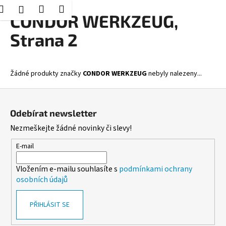
K
Hledat
Nákupní
Menu
Přihlášení
Přejít
CONDOR WERKZEUG
,
o
Zpět
Zpět
na
košík
š
Strana 2
obsah
í
C
k
o
Žádné produkty značky
CONDOR WERKZEUG
nebyly nalezeny...
p
Z
o
á
t
Odebírat newsletter
p
ř
Nezmeškejte žádné novinky či slevy!
a
e
t
b
E-mail
í
u
Vložením e-mailu souhlasíte s
podmínkami ochrany
j
osobních údajů
e
t
PŘIHLÁSIT SE
e
n