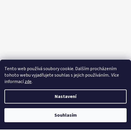
Tento web používá soubory cookie. Dalším procházením
tohoto webu vyjadřujete souhlas s jejich používáním.. Více
informací
zde
.
Sledovat na Instagramu
Vytvořil Shoptet
Nastavení
Copyright 2026
Eshop - Rystol technology s.r.o.
. Všechna práva
vyhrazena.
Souhlasím
Používáme
ověření věku Adulto