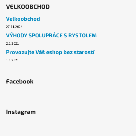
č
VELKOOBCHOD
u
j
Velkoobchod
e
m
27.11.2024
e
VÝHODY SPOLUPRÁCE S RYSTOLEM
2.1.2021
Provozujte Váš eshop bez starostí
PLYNOVÁ
KARTUŠE
1.1.2021
MEVA
190G,
PROPICHOVACÍ,
PROPAN,
Facebook
BUTAN.
33
Kč
Původně:
54,90
Instagram
Kč