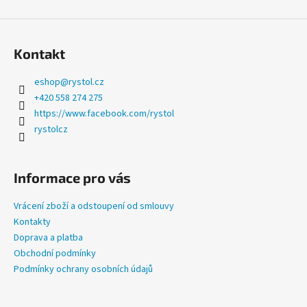
a
j
í
Kontakt
t
eshop
@
rystol.cz
?
+420 558 274 275
https://www.facebook.com/rystol
rystolcz
HLEDAT
Informace pro vás
Vrácení zboží a odstoupení od smlouvy
D
Kontakty
o
Doprava a platba
p
Obchodní podmínky
o
Podmínky ochrany osobních údajů
r
u