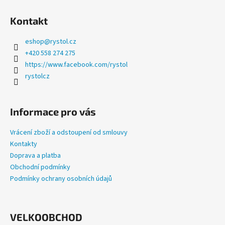
a
Kontakt
j
í
eshop
@
rystol.cz
t
+420 558 274 275
?
https://www.facebook.com/rystol
rystolcz
Informace pro vás
HLEDAT
Vrácení zboží a odstoupení od smlouvy
Kontakty
Doprava a platba
D
Obchodní podmínky
o
Podmínky ochrany osobních údajů
p
o
r
u
VELKOOBCHOD