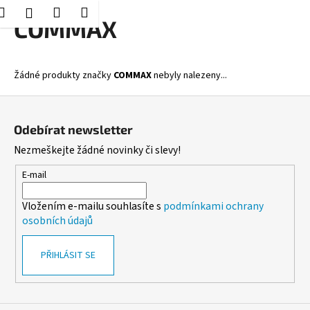
K
Hledat
Nákupní
Menu
Přihlášení
Přejít
COMMAX
o
Zpět
Zpět
na
košík
š
obsah
í
C
Žádné produkty značky
COMMAX
nebyly nalezeny...
k
o
Z
p
á
o
Odebírat newsletter
p
t
Nezmeškejte žádné novinky či slevy!
a
ř
t
E-mail
e
í
b
Vložením e-mailu souhlasíte s
podmínkami ochrany
u
osobních údajů
j
e
PŘIHLÁSIT SE
t
e
n