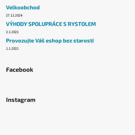
č
Velkoobchod
u
j
27.11.2024
e
VÝHODY SPOLUPRÁCE S RYSTOLEM
m
2.1.2021
e
Provozujte Váš eshop bez starostí
1.1.2021
ALOBAL
EXTRA-
GRIL
8M
Facebook
37,10
Kč
Instagram