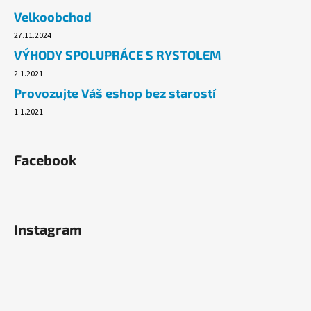
č
Velkoobchod
u
j
27.11.2024
e
VÝHODY SPOLUPRÁCE S RYSTOLEM
m
2.1.2021
e
Provozujte Váš eshop bez starostí
1.1.2021
ALOBAL
10M
PREMIUM
Facebook
17,10
Kč
Instagram