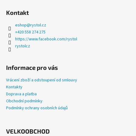
a
Kontakt
j
í
eshop
@
rystol.cz
t
+420 558 274 275
?
https://www.facebook.com/rystol
rystolcz
Informace pro vás
HLEDAT
Vrácení zboží a odstoupení od smlouvy
Kontakty
Doprava a platba
D
Obchodní podmínky
o
Podmínky ochrany osobních údajů
p
o
r
u
VELKOOBCHOD