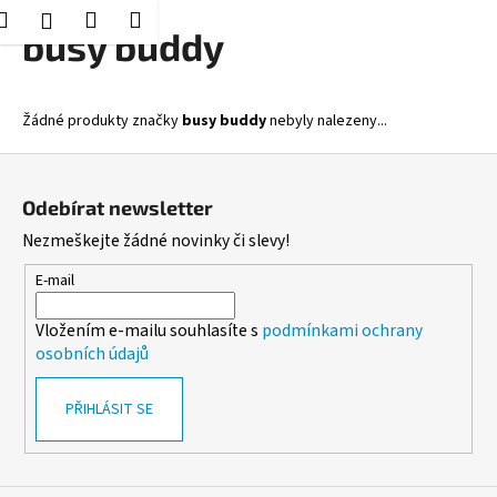
K
Hledat
Nákupní
Menu
Přihlášení
Přejít
busy buddy
o
Zpět
Zpět
na
košík
š
obsah
í
C
Žádné produkty značky
busy buddy
nebyly nalezeny...
k
o
Z
p
á
o
Odebírat newsletter
p
t
Nezmeškejte žádné novinky či slevy!
a
ř
t
E-mail
e
í
b
Vložením e-mailu souhlasíte s
podmínkami ochrany
u
osobních údajů
j
e
PŘIHLÁSIT SE
t
e
n