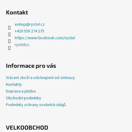
a
Kontakt
j
í
eshop
@
rystol.cz
t
+420 558 274 275
?
https://www.facebook.com/rystol
rystolcz
Informace pro vás
HLEDAT
Vrácení zboží a odstoupení od smlouvy
Kontakty
Doprava a platba
D
Obchodní podmínky
o
Podmínky ochrany osobních údajů
p
o
r
u
VELKOOBCHOD