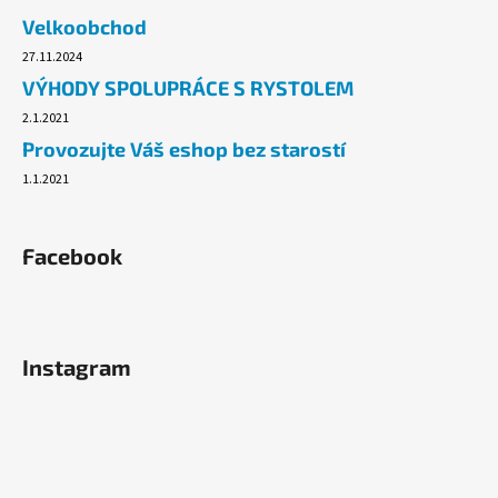
č
Velkoobchod
u
j
27.11.2024
e
VÝHODY SPOLUPRÁCE S RYSTOLEM
m
2.1.2021
e
Provozujte Váš eshop bez starostí
1.1.2021
TAŠKY
HDPE
10KG,
100KS/BLOK,
Facebook
ČERVENÉ
54,60
Kč
Instagram