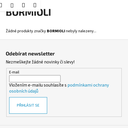
K
Hledat
Nákupní
Menu
Přihlášení
Přejít
BORMIOLI
o
Zpět
Zpět
na
košík
š
obsah
í
C
Žádné produkty značky
BORMIOLI
nebyly nalezeny...
k
o
Z
p
á
o
Odebírat newsletter
p
t
Nezmeškejte žádné novinky či slevy!
a
ř
t
E-mail
e
í
b
Vložením e-mailu souhlasíte s
podmínkami ochrany
u
osobních údajů
j
e
PŘIHLÁSIT SE
t
e
n