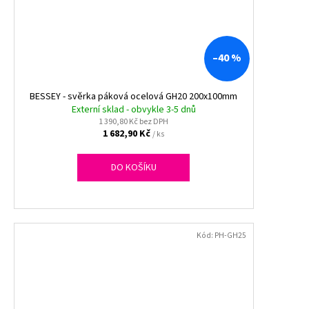
–40 %
BESSEY - svěrka páková ocelová GH20 200x100mm
Externí sklad - obvykle 3-5 dnů
1 390,80 Kč bez DPH
1 682,90 Kč
/ ks
DO KOŠÍKU
Kód:
PH-GH25