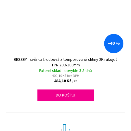
–40 %
BESSEY - svěrka šroubová z temperované slitiny 2K rukojeť
TPN 200x100mm
Externí sklad - obvykle 3-5 dnů
400,10 Kč bez DPH
484,10 Kč
/ ks
DO KOŠÍKU
S
1
17