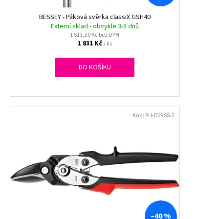
č
u
BESSEY - Páková svěrka classiX GSH40
j
Externí sklad - obvykle 3-5 dnů
e
1 513,20 Kč bez DPH
1 831 Kč
m
/ ks
e
DO KOŠÍKU
TAŠKA
HDPE
5KG,
200KS/ROLE
Kód:
PH-D29SS-2
BALENÉ
49,10
Kč
–40 %