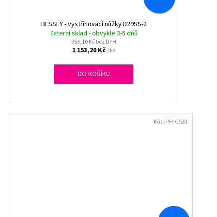
BESSEY - vystřihovací nůžky D29SS-2
Externí sklad - obvykle 3-5 dnů
953,10 Kč bez DPH
1 153,20 Kč
/ ks
DO KOŠÍKU
Kód:
PH-GS20