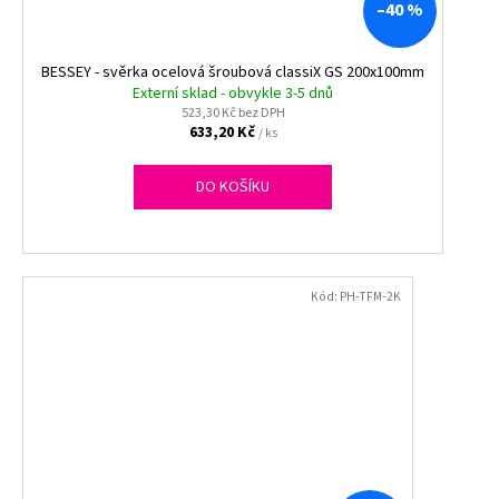
–40 %
BESSEY - svěrka ocelová šroubová classiX GS 200x100mm
Externí sklad - obvykle 3-5 dnů
523,30 Kč bez DPH
633,20 Kč
/ ks
DO KOŠÍKU
Kód:
PH-TFM-2K