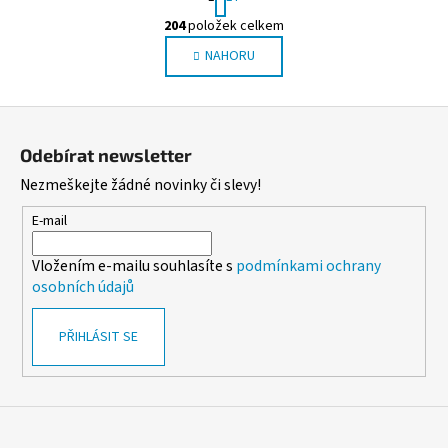
t
r
204
položek celkem
O
á
NAHORU
v
n
l
k
o
á
Z
v
d
á
á
a
Odebírat newsletter
n
p
c
í
Nezmeškejte žádné novinky či slevy!
í
a
p
t
E-mail
r
í
v
Vložením e-mailu souhlasíte s
podmínkami ochrany
k
osobních údajů
y
v
PŘIHLÁSIT SE
ý
p
i
s
u