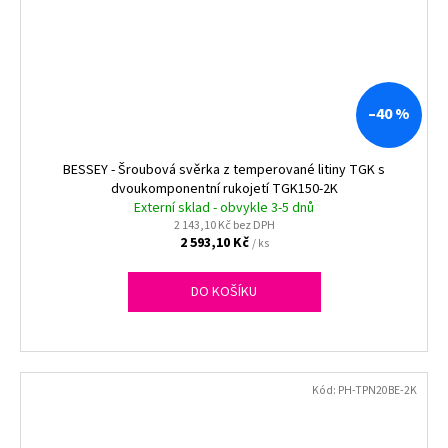
–40 %
BESSEY - Šroubová svěrka z temperované litiny TGK s
dvoukomponentní rukojetí TGK150-2K
Externí sklad - obvykle 3-5 dnů
2 143,10 Kč bez DPH
2 593,10 Kč
/ ks
DO KOŠÍKU
Kód:
PH-TPN20BE-2K