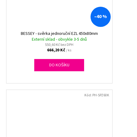
–40 %
BESSEY - svěrka jednoruční EZL 450x80mm
Externí sklad - obvykle 3-5 dnů
550,60 Kč bez DPH
666,20 Kč
/ ks
DO KOŠÍKU
Kód:
PH-SPZ60K