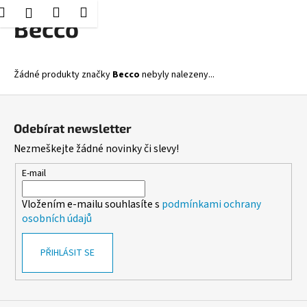
K
Hledat
Nákupní
Menu
Přihlášení
Přejít
Becco
o
Zpět
Zpět
na
košík
š
obsah
í
C
Žádné produkty značky
Becco
nebyly nalezeny...
k
o
Z
p
á
o
Odebírat newsletter
p
t
Nezmeškejte žádné novinky či slevy!
a
ř
t
E-mail
e
í
b
Vložením e-mailu souhlasíte s
podmínkami ochrany
u
osobních údajů
j
e
PŘIHLÁSIT SE
t
e
n