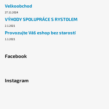
č
Velkoobchod
u
j
27.11.2024
e
VÝHODY SPOLUPRÁCE S RYSTOLEM
m
2.1.2021
e
Provozujte Váš eshop bez starostí
1.1.2021
TAŠKA
HDPE
5KG,
200KS/ROLE
Facebook
BALENÉ
49,10
Kč
Instagram