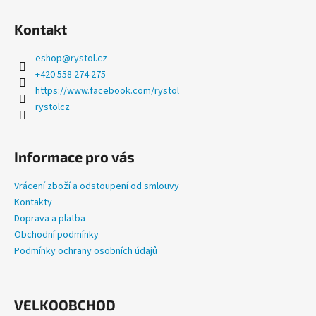
a
Kontakt
j
í
eshop
@
rystol.cz
t
+420 558 274 275
?
https://www.facebook.com/rystol
rystolcz
Informace pro vás
HLEDAT
Vrácení zboží a odstoupení od smlouvy
Kontakty
Doprava a platba
D
Obchodní podmínky
o
Podmínky ochrany osobních údajů
p
o
r
u
VELKOOBCHOD