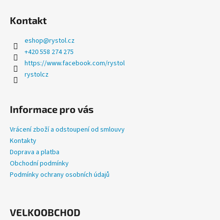
a
Kontakt
j
í
eshop
@
rystol.cz
t
+420 558 274 275
?
https://www.facebook.com/rystol
rystolcz
Informace pro vás
HLEDAT
Vrácení zboží a odstoupení od smlouvy
Kontakty
Doprava a platba
D
Obchodní podmínky
o
Podmínky ochrany osobních údajů
p
o
r
u
VELKOOBCHOD