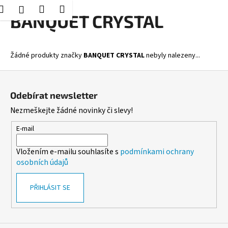
K
Hledat
Nákupní
Menu
Přihlášení
Přejít
BANQUET CRYSTAL
o
Zpět
Zpět
na
košík
š
obsah
í
C
Žádné produkty značky
BANQUET CRYSTAL
nebyly nalezeny...
k
o
Z
p
á
o
Odebírat newsletter
p
t
Nezmeškejte žádné novinky či slevy!
a
ř
t
E-mail
e
í
b
Vložením e-mailu souhlasíte s
podmínkami ochrany
u
osobních údajů
j
e
PŘIHLÁSIT SE
t
e
n