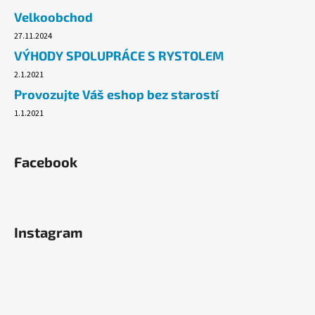
č
Velkoobchod
u
j
27.11.2024
e
VÝHODY SPOLUPRÁCE S RYSTOLEM
m
2.1.2021
e
Provozujte Váš eshop bez starostí
1.1.2021
ALOBAL
EXTRA-
GRIL
8M
Facebook
37,10
Kč
Instagram