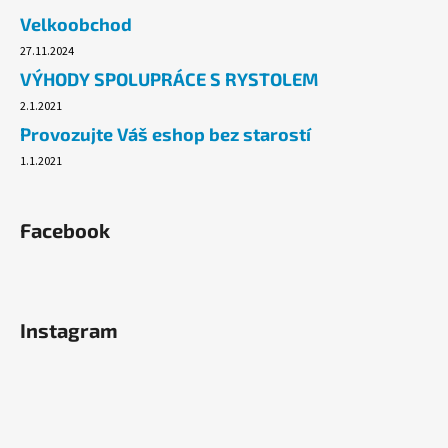
č
Velkoobchod
u
j
27.11.2024
e
VÝHODY SPOLUPRÁCE S RYSTOLEM
m
2.1.2021
e
Provozujte Váš eshop bez starostí
1.1.2021
JAR
-
NA
NÁDOBÍ
Facebook
CITRON,
900ML
94,90
Kč
Instagram