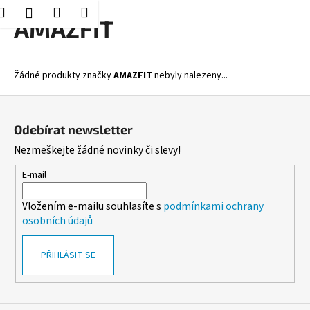
K
Hledat
Nákupní
Menu
Přihlášení
Přejít
AMAZFIT
o
Zpět
Zpět
na
košík
š
obsah
í
C
Žádné produkty značky
AMAZFIT
nebyly nalezeny...
k
o
Z
p
á
o
Odebírat newsletter
p
t
Nezmeškejte žádné novinky či slevy!
a
ř
t
E-mail
e
í
b
Vložením e-mailu souhlasíte s
podmínkami ochrany
u
osobních údajů
j
e
PŘIHLÁSIT SE
t
e
n