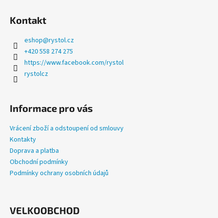
a
Kontakt
j
í
eshop
@
rystol.cz
t
+420 558 274 275
?
https://www.facebook.com/rystol
rystolcz
Informace pro vás
HLEDAT
Vrácení zboží a odstoupení od smlouvy
Kontakty
Doprava a platba
D
Obchodní podmínky
o
Podmínky ochrany osobních údajů
p
o
r
u
VELKOOBCHOD