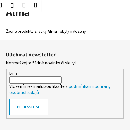
K
Hledat
Nákupní
Menu
Přihlášení
Přejít
Alma
o
Zpět
Zpět
na
košík
š
obsah
í
C
Žádné produkty značky
Alma
nebyly nalezeny...
k
o
Z
p
á
o
Odebírat newsletter
p
t
Nezmeškejte žádné novinky či slevy!
a
ř
t
E-mail
e
í
b
Vložením e-mailu souhlasíte s
podmínkami ochrany
u
osobních údajů
j
e
PŘIHLÁSIT SE
t
e
n