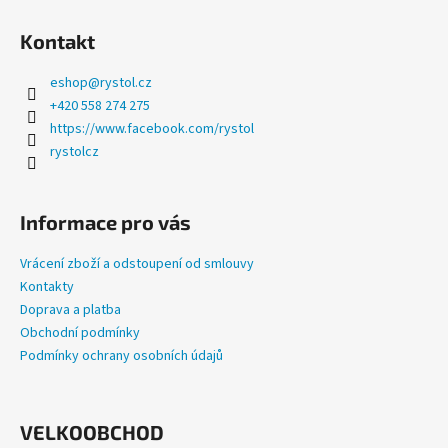
a
Kontakt
j
í
eshop
@
rystol.cz
t
+420 558 274 275
?
https://www.facebook.com/rystol
rystolcz
Informace pro vás
HLEDAT
Vrácení zboží a odstoupení od smlouvy
Kontakty
Doprava a platba
D
Obchodní podmínky
o
Podmínky ochrany osobních údajů
p
o
r
u
VELKOOBCHOD