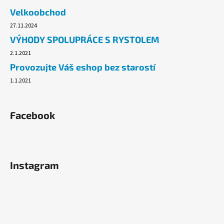
č
Velkoobchod
u
j
27.11.2024
e
VÝHODY SPOLUPRÁCE S RYSTOLEM
m
2.1.2021
e
Provozujte Váš eshop bez starostí
1.1.2021
BRISE
WC
SPRAY
300ML
Facebook
RELAXING
ZEN_JAPONSKÁ
ZAHRADA
49
Kč
Instagram