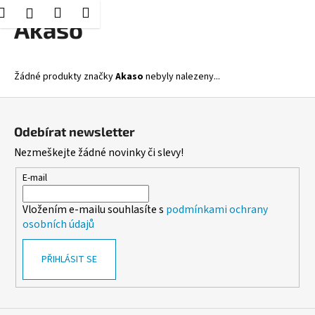
K
Hledat
Nákupní
Menu
Přihlášení
Přejít
Akaso
o
Zpět
Zpět
na
košík
š
obsah
í
C
Žádné produkty značky
Akaso
nebyly nalezeny...
k
o
Z
p
á
o
Odebírat newsletter
p
t
Nezmeškejte žádné novinky či slevy!
a
ř
t
E-mail
e
í
b
Vložením e-mailu souhlasíte s
podmínkami ochrany
u
osobních údajů
j
e
PŘIHLÁSIT SE
t
e
n