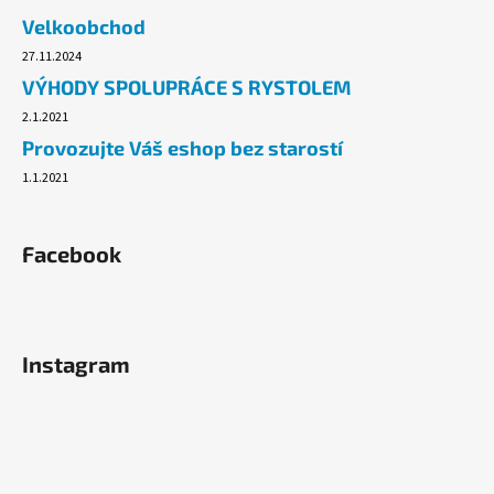
č
Velkoobchod
u
j
27.11.2024
e
VÝHODY SPOLUPRÁCE S RYSTOLEM
m
2.1.2021
e
Provozujte Váš eshop bez starostí
1.1.2021
FIXAČNÍ
FOLIE
25CM/23MY,
RUČNÍ
Facebook
0,95KG,
TRANSPARENTNÍ
65
Kč
Původně:
Instagram
71,20
Kč