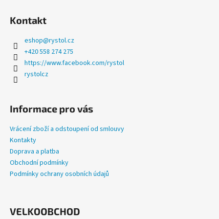
a
Kontakt
j
í
eshop
@
rystol.cz
t
+420 558 274 275
?
https://www.facebook.com/rystol
rystolcz
Informace pro vás
HLEDAT
Vrácení zboží a odstoupení od smlouvy
Kontakty
Doprava a platba
D
Obchodní podmínky
o
Podmínky ochrany osobních údajů
p
o
r
u
VELKOOBCHOD