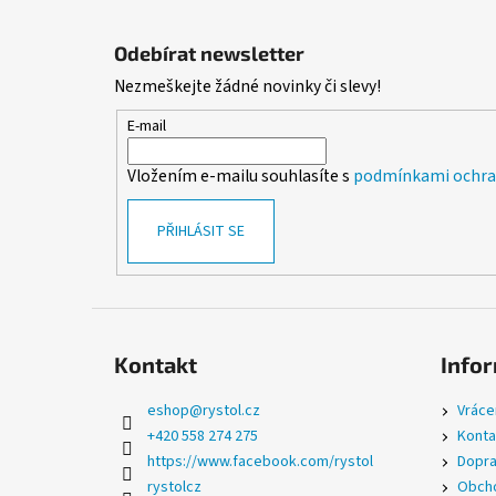
Z
á
Odebírat newsletter
p
Nezmeškejte žádné novinky či slevy!
a
t
E-mail
í
Vložením e-mailu souhlasíte s
podmínkami ochran
PŘIHLÁSIT SE
Kontakt
Infor
eshop
@
rystol.cz
Vráce
+420 558 274 275
Konta
https://www.facebook.com/rystol
Dopra
rystolcz
Obcho