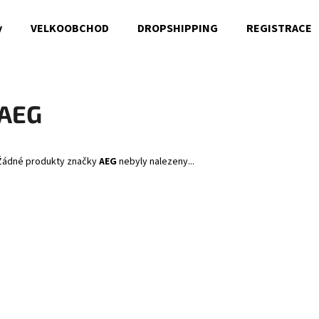
y
VELKOOBCHOD
DROPSHIPPING
REGISTRACE
Co potřebujete najít?
AEG
HLEDAT
Žádné produkty značky
AEG
nebyly nalezeny...
Doporučujeme