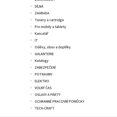
ALOBAL 10M PREMIUM
l
DÍLNA
17,10 Kč
ZAHRADA
Tonery a cartridge
Pro mobily a tablety
Kancelář
IT
Oděvy, obuv a doplňky
GALANTERIE
Katalogy
ZABEZPEČENÍ
POTRAVINY
ELEKTRO
VOLNÝ ČAS
OSLAVY A PÁRTY
OCHRANNÉ PRACOVNÍ POMŮCKY
TECH-CRAFT