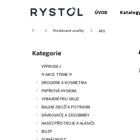
K
Přejít
na
o
ÚVOD
Katalog
obsah
Zpět
Zpět
š
do
do
í
Domů
Prodávané značky
AEG
obchodu
obchodu
k
P
o
Přeskočit
Kategorie
s
kategorie
t
VÝPRODEJ
r
!!! AKCE TÝDNE !!!
a
DROGERIE A KOSMETIKA
n
PAPÍROVÁ HYGIENA
n
VYBAVENÍ PRO ÚKLID
í
BALENÍ ZBOŽÍ A POTRAVIN
p
DÁVKOVAČE A ZÁSOBNÍKY
a
HASÍCÍ PŘÍSTROJE A HLÁSIČE
n
BOZP
e
DOMÁCNOST