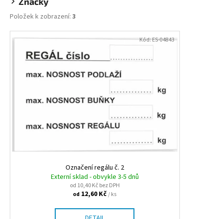
č
Značky
u
Položek k zobrazení:
3
j
e
V
Kód:
ES-04843
m
ý
e
p
i
JAR
s
-
p
NA
NÁDOBÍ
r
CITRON,
o
900ML
d
94,90
Kč
u
k
Označení regálu č. 2
t
Externí sklad - obvykle 3-5 dnů
od 10,40 Kč bez DPH
ů
12,60 Kč
/ ks
od
DETAIL