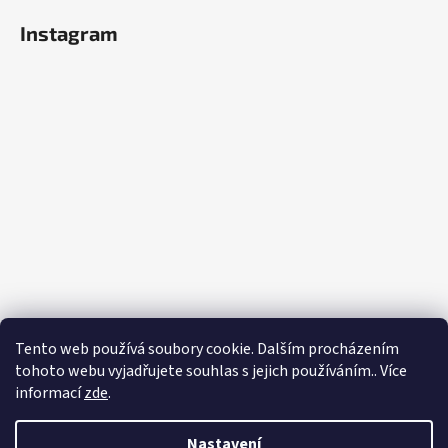
Instagram
Tento web používá soubory cookie. Dalším procházením
tohoto webu vyjadřujete souhlas s jejich používáním.. Více
informací
zde
.
Sledovat na Instagramu
Vytvořil Shoptet
Nastavení