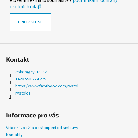
Vložením e-mailu souhlasíte s
podmínkami ochrany
r
osobních údajů
v
k
PŘIHLÁSIT SE
y
v
ý
p
i
s
Kontakt
u
eshop
@
rystol.cz
+420 558 274 275
https://www.facebook.com/rystol
rystolcz
Informace pro vás
Vrácení zboží a odstoupení od smlouvy
Kontakty