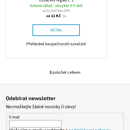
Označení regálu č. 1
Externí sklad - obvykle 3-5 dnů
od 9,10 Kč bez DPH
11 Kč
/ ks
od
DETAIL
Přehledné bezpečnostní označení
3
položek celkem
O
v
Z
l
á
á
Odebírat newsletter
d
p
Nezmeškejte žádné novinky či slevy!
a
a
c
t
E-mail
í
í
p