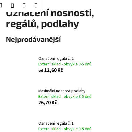
K
Hledat
Nákupní
Menu
Přihlášení
Přejít
Označení nosnosti,
o
Zpět
Zpět
na
košík
š
regálů, podlahy
obsah
í
C
k
Nejprodávanější
o
p
o
Označení regálu č. 2
t
Externí sklad - obvykle 3-5 dnů
ř
12,60 Kč
od
e
b
Maximální nosnost podlahy
u
Externí sklad - obvykle 3-5 dnů
j
26,70 Kč
e
t
e
Označení regálu č. 1
Externí sklad - obvykle 3-5 dnů
n