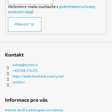
í
p
Vložením e-mailu souhlasíte s
podmínkami ochrany
r
osobních údajů
v
k
PŘIHLÁSIT SE
y
v
ý
p
i
s
Kontakt
u
eshop
@
rystol.cz
+420 558 274 275
https://www.facebook.com/rystol
rystolcz
Informace pro vás
Vrácení zboží a odstoupení od smlouvy