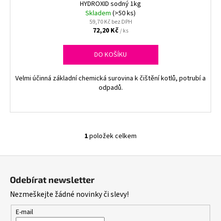
č
HYDROXID sodný 1kg
t
u
Skladem
(>50 ks)
j
59,70 Kč bez DPH
ů
72,20 Kč
/ ks
e
m
DO KOŠÍKU
e
Velmi účinná základní chemická surovina k čištění kotlů, potrubí a
PLASTOVÝ
odpadů.
TALÍŘ
ČERNÝ
-
SILVESTR
-
21
1
položek celkem
O
CM
v
-
Z
1
l
KS
á
á
Odebírat newsletter
22,30
d
p
Kč
Nezmeškejte žádné novinky či slevy!
a
a
Původně:
c
23
t
E-mail
Kč
í