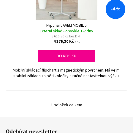
č
d
u
–4 %
j
u
e
k
Flipchart AVELI MOBIL 5
m
t
Externí sklad - obvykle 1-2 dny
e
3 616,80 Kč bez DPH
ů
4 376,30 Kč
/ ks
ALOBAL
10M
DO KOŠÍKU
PREMIUM
17,10
Mobilní skládací flipchart s magnetickým povrchem. Má velmi
Kč
stabilní základnu s pěti kolečky a ručně nastavitelnou výšku.
1
položek celkem
O
v
Z
l
á
á
Odebírat newsletter