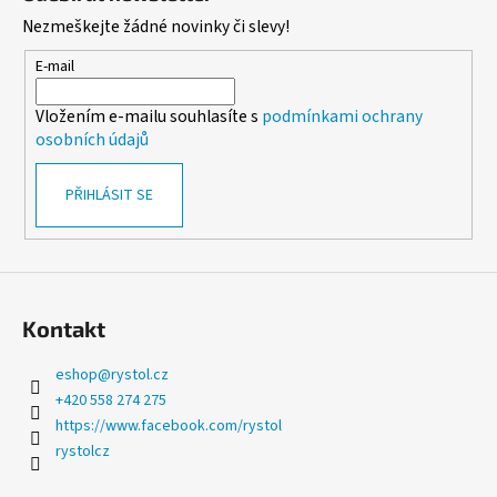
d
p
Nezmeškejte žádné novinky či slevy!
a
a
c
t
E-mail
í
í
p
Vložením e-mailu souhlasíte s
podmínkami ochrany
r
osobních údajů
v
k
PŘIHLÁSIT SE
y
v
ý
p
i
s
Kontakt
u
eshop
@
rystol.cz
+420 558 274 275
https://www.facebook.com/rystol
rystolcz