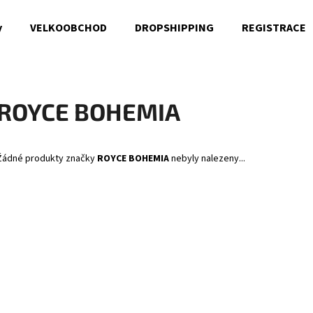
y
VELKOOBCHOD
DROPSHIPPING
REGISTRACE
Co potřebujete najít?
ROYCE BOHEMIA
HLEDAT
Žádné produkty značky
ROYCE BOHEMIA
nebyly nalezeny...
Doporučujeme