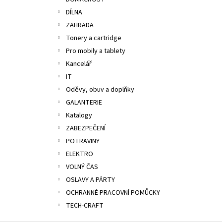
ALOBAL 10M PREMIUM
l
DÍLNA
17,10 Kč
ZAHRADA
Tonery a cartridge
Pro mobily a tablety
Kancelář
IT
Oděvy, obuv a doplňky
GALANTERIE
Katalogy
ZABEZPEČENÍ
POTRAVINY
ELEKTRO
VOLNÝ ČAS
OSLAVY A PÁRTY
OCHRANNÉ PRACOVNÍ POMŮCKY
TECH-CRAFT