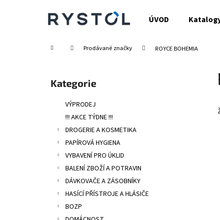
K
Přejít
na
o
ÚVOD
Katalog
obsah
Zpět
Zpět
š
do
do
í
Domů
Prodávané značky
ROYCE BOHEMIA
obchodu
obchodu
k
P
o
Přeskočit
Kategorie
s
kategorie
t
VÝPRODEJ
r
!!! AKCE TÝDNE !!!
a
DROGERIE A KOSMETIKA
n
PAPÍROVÁ HYGIENA
n
VYBAVENÍ PRO ÚKLID
í
BALENÍ ZBOŽÍ A POTRAVIN
p
DÁVKOVAČE A ZÁSOBNÍKY
a
HASÍCÍ PŘÍSTROJE A HLÁSIČE
n
BOZP
e
DOMÁCNOST