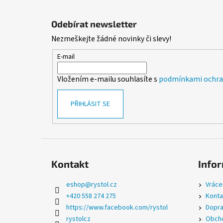
Z
á
Odebírat newsletter
p
Nezmeškejte žádné novinky či slevy!
a
t
E-mail
í
Vložením e-mailu souhlasíte s
podmínkami ochran
PŘIHLÁSIT SE
Kontakt
Infor
eshop
@
rystol.cz
Vráce
+420 558 274 275
Konta
https://www.facebook.com/rystol
Dopra
rystolcz
Obcho