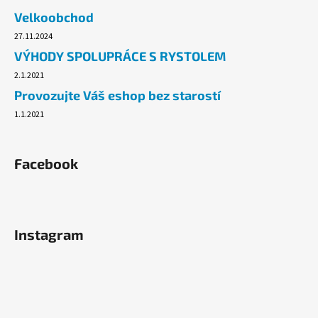
č
Velkoobchod
u
j
27.11.2024
e
VÝHODY SPOLUPRÁCE S RYSTOLEM
m
2.1.2021
e
Provozujte Váš eshop bez starostí
1.1.2021
ALOBAL
EXTRA-
GRIL
8M
Facebook
37,10
Kč
Instagram