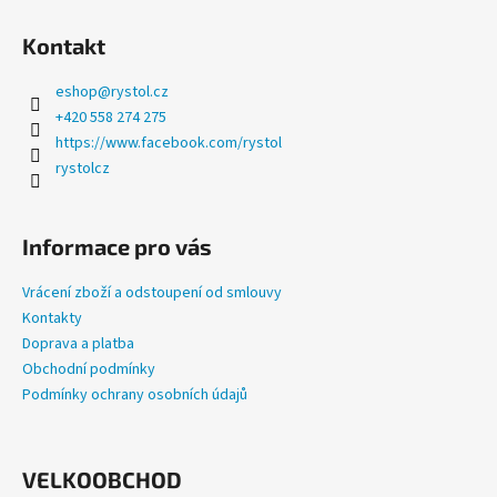
a
Kontakt
j
í
eshop
@
rystol.cz
t
+420 558 274 275
?
https://www.facebook.com/rystol
rystolcz
Informace pro vás
HLEDAT
Vrácení zboží a odstoupení od smlouvy
Kontakty
Doprava a platba
D
Obchodní podmínky
o
Podmínky ochrany osobních údajů
p
o
r
u
VELKOOBCHOD