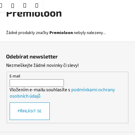
K
Hledat
Nákupní
Menu
Přihlášení
Přejít
Premioloon
o
Zpět
Zpět
na
košík
š
obsah
í
C
Žádné produkty značky
Premioloon
nebyly nalezeny...
k
o
Z
p
á
o
Odebírat newsletter
p
t
Nezmeškejte žádné novinky či slevy!
a
ř
t
E-mail
e
í
b
Vložením e-mailu souhlasíte s
podmínkami ochrany
u
osobních údajů
j
e
PŘIHLÁSIT SE
t
e
n