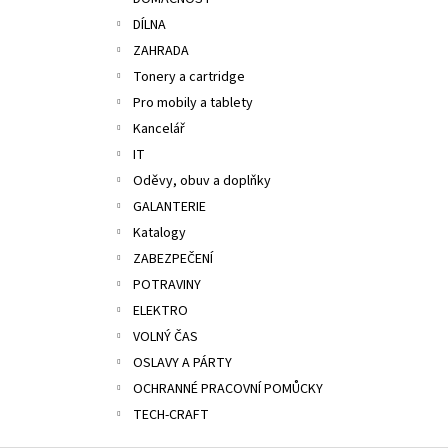
ALOBAL 10M PREMIUM
l
DÍLNA
17,10 Kč
ZAHRADA
Tonery a cartridge
Pro mobily a tablety
Kancelář
IT
Oděvy, obuv a doplňky
GALANTERIE
Katalogy
ZABEZPEČENÍ
POTRAVINY
ELEKTRO
VOLNÝ ČAS
OSLAVY A PÁRTY
OCHRANNÉ PRACOVNÍ POMŮCKY
TECH-CRAFT