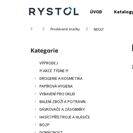
K
Přejít
na
o
ÚVOD
Katalog
obsah
Zpět
Zpět
š
do
do
í
Domů
Prodávané značky
NEOLT
obchodu
obchodu
k
P
o
Přeskočit
Kategorie
s
kategorie
t
VÝPRODEJ
r
!!! AKCE TÝDNE !!!
a
DROGERIE A KOSMETIKA
n
PAPÍROVÁ HYGIENA
n
VYBAVENÍ PRO ÚKLID
í
BALENÍ ZBOŽÍ A POTRAVIN
p
DÁVKOVAČE A ZÁSOBNÍKY
a
HASÍCÍ PŘÍSTROJE A HLÁSIČE
n
BOZP
e
DOMÁCNOST