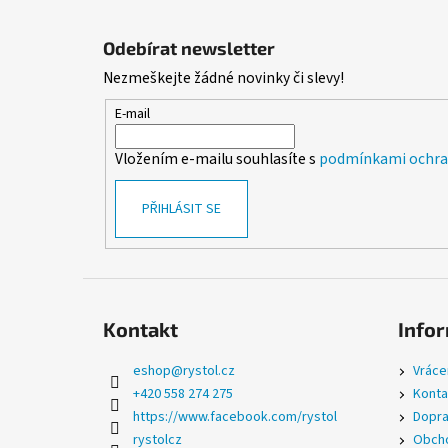
Z
á
Odebírat newsletter
p
Nezmeškejte žádné novinky či slevy!
a
t
E-mail
í
Vložením e-mailu souhlasíte s
podmínkami ochran
PŘIHLÁSIT SE
Kontakt
Infor
eshop
@
rystol.cz
Vráce
+420 558 274 275
Konta
https://www.facebook.com/rystol
Dopra
rystolcz
Obcho