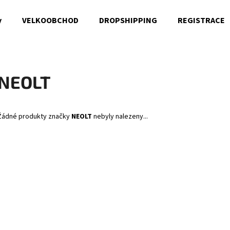
y
VELKOOBCHOD
DROPSHIPPING
REGISTRACE
Co potřebujete najít?
NEOLT
HLEDAT
Žádné produkty značky
NEOLT
nebyly nalezeny...
Doporučujeme