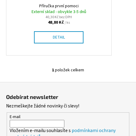
ů
k
Příručka první pomoci
a
t
Externí sklad - obvykle 3-5 dnů
j
40,30 Kč bez DPH
ů
í
48,80 Kč
/ ks
t
DETAIL
?
1
položek celkem
HLEDAT
O
v
Z
l
á
á
D
Odebírat newsletter
d
p
o
Nezmeškejte žádné novinky či slevy!
a
a
p
c
t
o
E-mail
í
r
í
p
u
Vložením e-mailu souhlasíte s
podmínkami ochrany
r