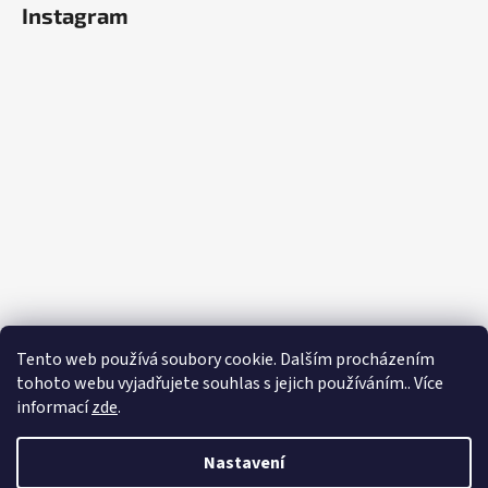
Instagram
Tento web používá soubory cookie. Dalším procházením
tohoto webu vyjadřujete souhlas s jejich používáním.. Více
informací
zde
.
Sledovat na Instagramu
Vytvořil Shoptet
Nastavení