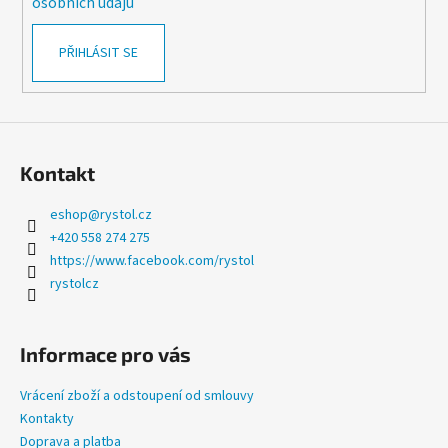
č
osobních údajů
v
u
k
j
PŘIHLÁSIT SE
y
e
v
m
ý
e
p
i
s
BRČKO
Kontakt
u
JUMBO
250/8MM
eshop
@
rystol.cz
150KS/BAL
+420 558 274 275
NEON
OPAK.
https://www.facebook.com/rystol
POUŽITÍ
rystolcz
53,40
Kč
Informace pro vás
Vrácení zboží a odstoupení od smlouvy
Kontakty
Doprava a platba