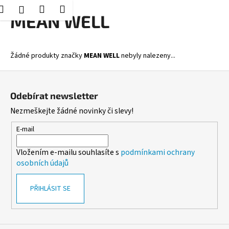
K
Hledat
Nákupní
Menu
Přihlášení
Přejít
MEAN WELL
o
Zpět
Zpět
na
košík
š
obsah
í
C
Žádné produkty značky
MEAN WELL
nebyly nalezeny...
k
o
Z
p
á
o
Odebírat newsletter
p
t
Nezmeškejte žádné novinky či slevy!
a
ř
t
E-mail
e
í
b
Vložením e-mailu souhlasíte s
podmínkami ochrany
u
osobních údajů
j
e
PŘIHLÁSIT SE
t
e
n