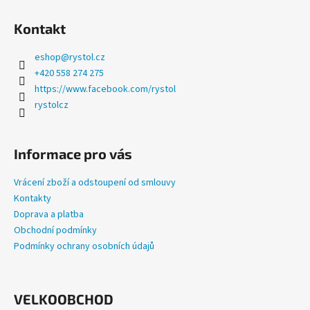
a
Kontakt
j
í
eshop
@
rystol.cz
t
+420 558 274 275
?
https://www.facebook.com/rystol
rystolcz
Informace pro vás
HLEDAT
Vrácení zboží a odstoupení od smlouvy
Kontakty
Doprava a platba
D
Obchodní podmínky
o
Podmínky ochrany osobních údajů
p
o
r
u
VELKOOBCHOD