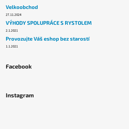
č
Velkoobchod
u
j
27.11.2024
e
VÝHODY SPOLUPRÁCE S RYSTOLEM
m
2.1.2021
e
Provozujte Váš eshop bez starostí
1.1.2021
ALOBAL
EXTRA-
GRIL
8M
Facebook
37,10
Kč
Instagram