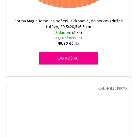
Forma MagicHome, na pečení, silikonová, do horkovzdušné
fritézy, 20,5x20,5x6,5 cm
Skladem
(5 ks)
33,60 Kč bez DPH
40,70 Kč
/ ks
DO KOŠÍKU
Kód:
M-SL801807XX