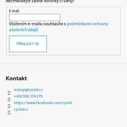
Nezmeškejte žádné novinky či slevy!
a
a
c
t
E-mail
í
í
p
Vložením e-mailu souhlasíte s
podmínkami ochrany
r
osobních údajů
v
k
PŘIHLÁSIT SE
y
v
ý
p
i
s
Kontakt
u
eshop
@
rystol.cz
+420 558 274 275
https://www.facebook.com/rystol
rystolcz