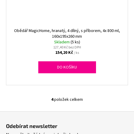
Obědář MagicHome, hranatý, 4 dílný, s příborem, 4x 800 ml,
160x195x260 mm
Skladem
(5 ks)
127,40 Kč bez DPH
154,20 Kč
/ ks
DO KOŠÍKU
4
položek celkem
O
v
Z
l
á
á
Odebírat newsletter
d
p