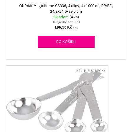
ů
k
Obědář MagicHome CS336, 4 dílný, 4x 1000 ml, PP/PE,
a
t
24,3x14,6x29,5 cm
j
Skladem
(4 ks)
ů
í
162,40 Kč bez DPH
196,50 Kč
/ ks
t
?
DO KOŠÍKU
HLEDAT
Kód:
M-SL801899XX
D
o
p
o
r
u