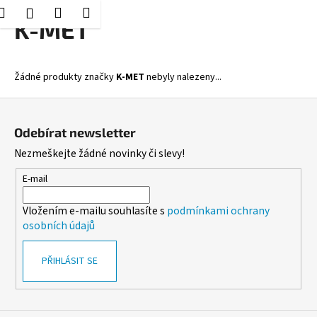
K
Hledat
Nákupní
Menu
Přihlášení
Přejít
K-MET
o
Zpět
Zpět
na
košík
š
obsah
í
C
Žádné produkty značky
K-MET
nebyly nalezeny...
k
o
Z
p
á
o
Odebírat newsletter
p
t
Nezmeškejte žádné novinky či slevy!
a
ř
t
E-mail
e
í
b
Vložením e-mailu souhlasíte s
podmínkami ochrany
u
osobních údajů
j
e
PŘIHLÁSIT SE
t
e
n