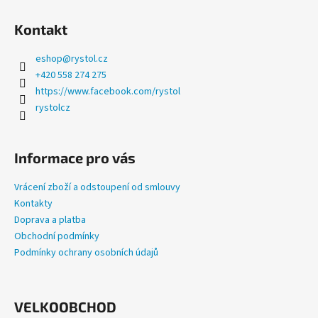
a
Kontakt
j
í
eshop
@
rystol.cz
t
+420 558 274 275
?
https://www.facebook.com/rystol
rystolcz
Informace pro vás
HLEDAT
Vrácení zboží a odstoupení od smlouvy
Kontakty
Doprava a platba
D
Obchodní podmínky
o
Podmínky ochrany osobních údajů
p
o
r
u
VELKOOBCHOD