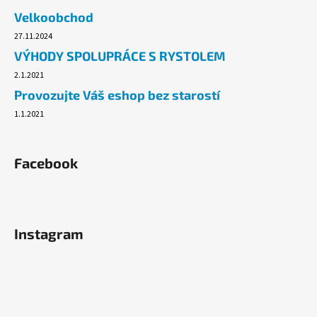
č
Velkoobchod
u
j
27.11.2024
e
VÝHODY SPOLUPRÁCE S RYSTOLEM
m
2.1.2021
e
Provozujte Váš eshop bez starostí
1.1.2021
PLYNOVÁ
KARTUŠE
MEVA
190G,
Facebook
PROPICHOVACÍ,
PROPAN,
BUTAN.
33
Kč
Instagram
Původně:
54,90
Kč