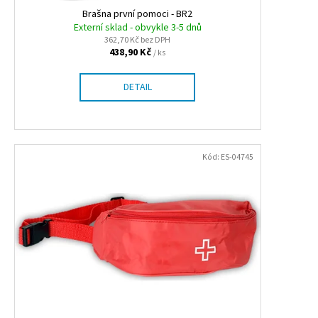
ů
k
Brašna první pomoci - BR2
a
t
Externí sklad - obvykle 3-5 dnů
j
362,70 Kč bez DPH
ů
í
438,90 Kč
/ ks
t
DETAIL
?
Kód:
ES-04745
HLEDAT
D
o
p
o
r
u