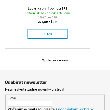
č
u
Ledvinka první pomoci BR3
j
Externí sklad - obvykle 3-5 dnů
e
169 Kč bez DPH
204,50 Kč
m
/ ks
e
DETAIL
ALOBAL
EXTRA-
GRIL
8M
2
položek celkem
37,10
O
Kč
v
Z
l
á
á
Odebírat newsletter
d
p
Nezmeškejte žádné novinky či slevy!
a
a
c
t
E-mail
í
í
p
Vložením e-mailu souhlasíte s
podmínkami ochrany