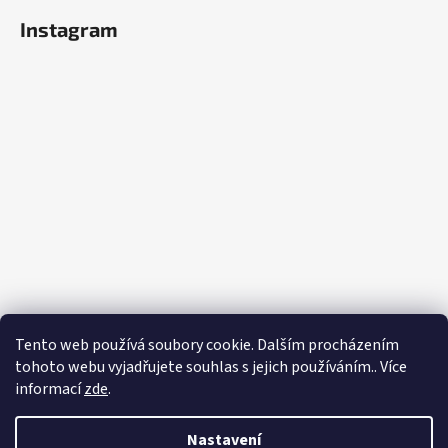
Instagram
Tento web používá soubory cookie. Dalším procházením
tohoto webu vyjadřujete souhlas s jejich používáním.. Více
informací
zde
.
Sledovat na Instagramu
Vytvořil Shoptet
Nastavení