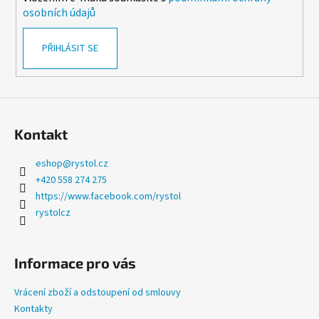
r
osobních údajů
v
k
PŘIHLÁSIT SE
y
v
ý
p
i
s
Kontakt
u
eshop
@
rystol.cz
+420 558 274 275
https://www.facebook.com/rystol
rystolcz
Informace pro vás
Vrácení zboží a odstoupení od smlouvy
Kontakty