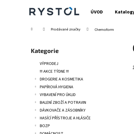
K
Přejít
na
o
ÚVOD
Katalog
obsah
Zpět
Zpět
š
do
do
í
Domů
Prodávané značky
Chemoform
obchodu
obchodu
k
P
o
Přeskočit
Kategorie
s
kategorie
t
VÝPRODEJ
r
!!! AKCE TÝDNE !!!
a
DROGERIE A KOSMETIKA
n
PAPÍROVÁ HYGIENA
n
VYBAVENÍ PRO ÚKLID
í
BALENÍ ZBOŽÍ A POTRAVIN
p
DÁVKOVAČE A ZÁSOBNÍKY
a
HASÍCÍ PŘÍSTROJE A HLÁSIČE
n
BOZP
e
DOMÁCNOST