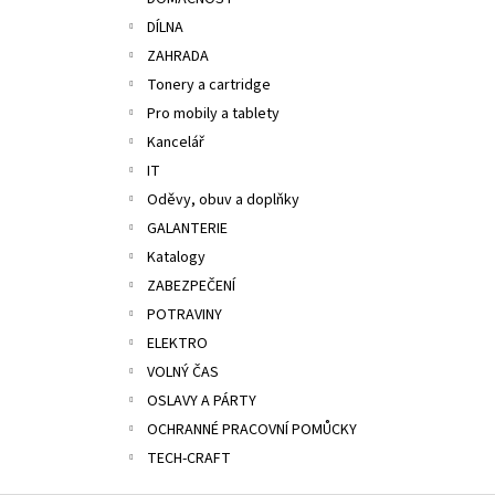
TAŠKA HDPE 5KG, 200KS/ROLE BALENÉ
l
DÍLNA
49,10 Kč
ZAHRADA
Tonery a cartridge
Pro mobily a tablety
Kancelář
IT
Oděvy, obuv a doplňky
GALANTERIE
Katalogy
ZABEZPEČENÍ
POTRAVINY
ELEKTRO
VOLNÝ ČAS
OSLAVY A PÁRTY
OCHRANNÉ PRACOVNÍ POMŮCKY
TECH-CRAFT