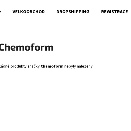
y
VELKOOBCHOD
DROPSHIPPING
REGISTRACE
Co potřebujete najít?
Chemoform
HLEDAT
Žádné produkty značky
Chemoform
nebyly nalezeny...
Doporučujeme