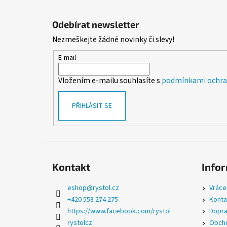
Z
á
Odebírat newsletter
p
Nezmeškejte žádné novinky či slevy!
a
t
E-mail
í
Vložením e-mailu souhlasíte s
podmínkami ochran
PŘIHLÁSIT SE
Kontakt
Infor
eshop
@
rystol.cz
Vráce
+420 558 274 275
Konta
https://www.facebook.com/rystol
Dopra
rystolcz
Obcho