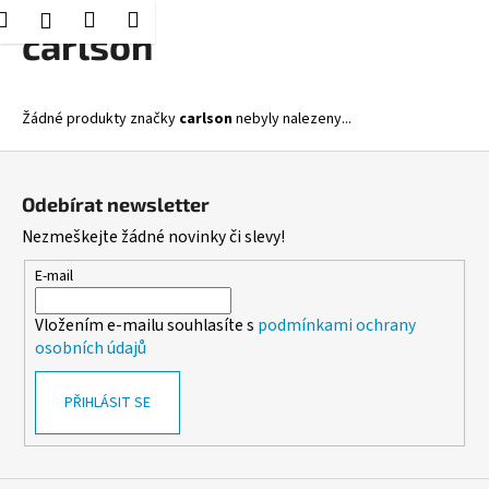
K
Hledat
Nákupní
Menu
Přihlášení
Přejít
carlson
o
Zpět
Zpět
na
košík
š
obsah
í
C
Žádné produkty značky
carlson
nebyly nalezeny...
k
o
Z
p
á
o
Odebírat newsletter
p
t
Nezmeškejte žádné novinky či slevy!
a
ř
t
E-mail
e
í
b
Vložením e-mailu souhlasíte s
podmínkami ochrany
u
osobních údajů
j
e
PŘIHLÁSIT SE
t
e
n