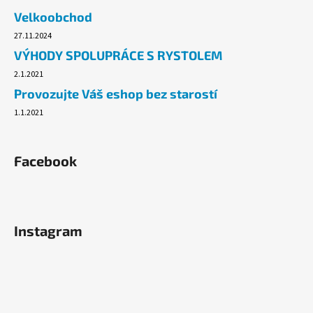
č
Velkoobchod
u
j
27.11.2024
e
VÝHODY SPOLUPRÁCE S RYSTOLEM
m
2.1.2021
e
Provozujte Váš eshop bez starostí
1.1.2021
ALOBAL
EXTRA-
GRIL
8M
Facebook
37,10
Kč
Instagram