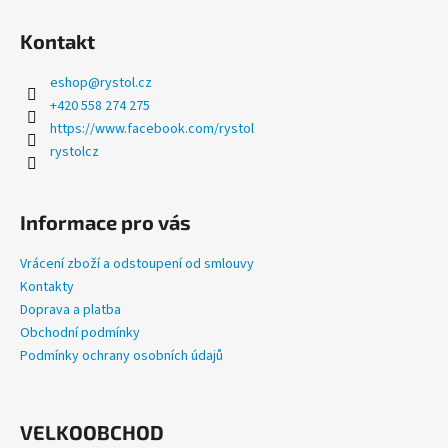
a
Kontakt
j
í
eshop
@
rystol.cz
t
+420 558 274 275
?
https://www.facebook.com/rystol
rystolcz
Informace pro vás
HLEDAT
Vrácení zboží a odstoupení od smlouvy
Kontakty
Doprava a platba
D
Obchodní podmínky
o
Podmínky ochrany osobních údajů
p
o
r
u
VELKOOBCHOD