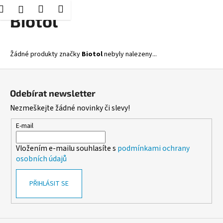
K
Hledat
Nákupní
Menu
Přihlášení
Přejít
Biotol
o
Zpět
Zpět
na
košík
š
obsah
í
C
Žádné produkty značky
Biotol
nebyly nalezeny...
k
o
Z
p
á
o
Odebírat newsletter
p
t
Nezmeškejte žádné novinky či slevy!
a
ř
t
E-mail
e
í
b
Vložením e-mailu souhlasíte s
podmínkami ochrany
u
osobních údajů
j
e
PŘIHLÁSIT SE
t
e
n