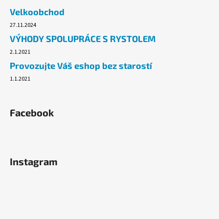
č
Velkoobchod
u
j
27.11.2024
e
VÝHODY SPOLUPRÁCE S RYSTOLEM
m
2.1.2021
e
Provozujte Váš eshop bez starostí
1.1.2021
TAŠKY
HDPE
10KG,
100KS/BLOK,
Facebook
ČERVENÉ
54,60
Kč
Instagram