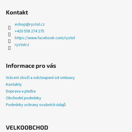
a
Kontakt
j
í
eshop
@
rystol.cz
t
+420 558 274 275
?
https://www.facebook.com/rystol
rystolcz
Informace pro vás
HLEDAT
Vrácení zboží a odstoupení od smlouvy
Kontakty
Doprava a platba
D
Obchodní podmínky
o
Podmínky ochrany osobních údajů
p
o
r
u
VELKOOBCHOD