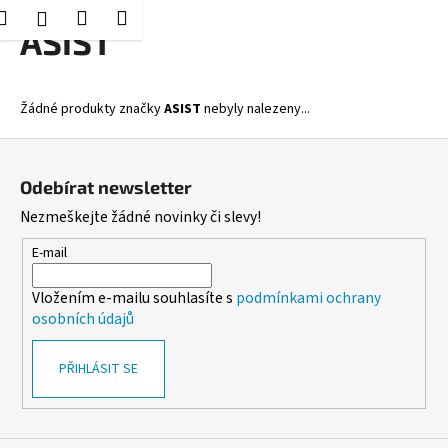
K
Hledat
Nákupní
Menu
Přihlášení
Přejít
ASIST
o
Zpět
Zpět
na
košík
š
obsah
í
C
Žádné produkty značky
ASIST
nebyly nalezeny...
k
o
Z
p
á
o
Odebírat newsletter
p
t
Nezmeškejte žádné novinky či slevy!
a
ř
t
E-mail
e
í
b
Vložením e-mailu souhlasíte s
podmínkami ochrany
u
osobních údajů
j
e
PŘIHLÁSIT SE
t
e
n