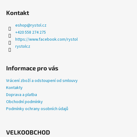
a
Kontakt
j
í
eshop
@
rystol.cz
t
+420 558 274 275
?
https://www.facebook.com/rystol
rystolcz
Informace pro vás
HLEDAT
Vrácení zboží a odstoupení od smlouvy
Kontakty
Doprava a platba
D
Obchodní podmínky
o
Podmínky ochrany osobních údajů
p
o
r
u
VELKOOBCHOD