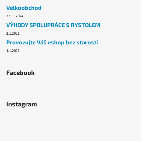
č
Velkoobchod
u
j
27.11.2024
e
VÝHODY SPOLUPRÁCE S RYSTOLEM
m
2.1.2021
e
Provozujte Váš eshop bez starostí
1.1.2021
PLASTOVÝ
TALÍŘ
ČERNÝ
-
Facebook
SILVESTR
-
21
CM
-
1
Instagram
KS
22,30
Kč
Původně:
23
Kč