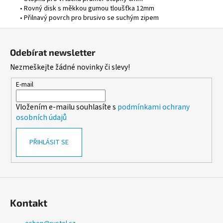
• Rovný disk s měkkou gumou tloušťka 12mm
• Přilnavý povrch pro brusivo se suchým zipem
Z
á
Odebírat newsletter
p
Nezmeškejte žádné novinky či slevy!
a
t
E-mail
í
Vložením e-mailu souhlasíte s
podmínkami ochrany
osobních údajů
PŘIHLÁSIT SE
Kontakt