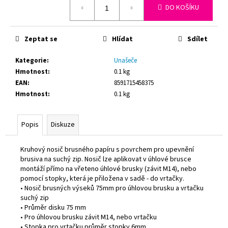
č
DO KOŠÍKU
cena:
u
j
e
Zeptat se
Hlídat
Sdílet
m
e
Kategorie
:
Unašeče
Hmotnost
:
0.1 kg
EAN
:
8591715458375
PLYNOVÁ
Hmotnost
:
0.1 kg
KARTUŠE
MEVA
190G,
PROPICHOVACÍ,
Popis
Diskuze
PROPAN,
BUTAN.
Kruhový nosič brusného papíru s povrchem pro upevnění
33
brusiva na suchý zip. Nosič lze aplikovat v úhlové brusce
Kč
montáží přímo na vřeteno úhlové brusky (závit M14), nebo
Původně:
54,90
pomocí stopky, která je přiložena v sadě - do vrtačky.
Kč
• Nosič brusných výseků 75mm pro úhlovou brusku a vrtačku
suchý zip
• Průměr disku 75 mm
• Pro úhlovou brusku závit M14, nebo vrtačku
• Stopka pro vrtačku průměr stopky 6mm