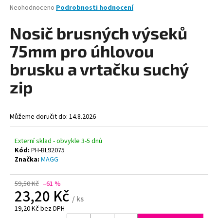
Průměrné
Neohodnoceno
Podrobnosti hodnocení
a
hodnocení
j
produktu
Nosič brusných výseků
je
í
0,0
75mm pro úhlovou
t
z
?
5
brusku a vrtačku suchý
hvězdiček.
zip
HLEDAT
Můžeme doručit do:
14.8.2026
Externí sklad - obvykle 3-5 dnů
Kód:
PH-BL92075
D
Značka:
MAGG
o
p
59,50 Kč
–61 %
o
23,20 Kč
r
/ ks
u
19,20 Kč bez DPH
Měrná