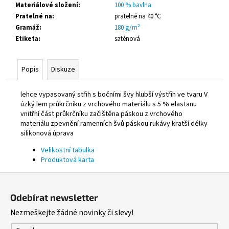
Materiálové složení
:
100 % bavlna
Pratelné na
:
pratelné na 40 °C
Gramáž
:
180 g/m²
Etiketa
:
saténová
Popis
Diskuze
lehce vypasovaný střih s bočními švy hlubší výstřih ve tvaru V
úzký lem průkrčníku z vrchového materiálu s 5 % elastanu
vnitřní část průkrčníku začištěna páskou z vrchového
materiálu zpevnění ramenních švů páskou rukávy kratší délky
silikonová úprava
Velikostní tabulka
Produktová karta
Z
á
Odebírat newsletter
p
Nezmeškejte žádné novinky či slevy!
a