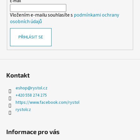
t
E-mail
í
Vložením e-mailu souhlasíte s
podmínkami ochrany
osobních údajů
PŘIHLÁSIT SE
Kontakt
eshop
@
rystol.cz
+420 558 274 275
https://www.facebook.com/rystol
rystolcz
Informace pro vás