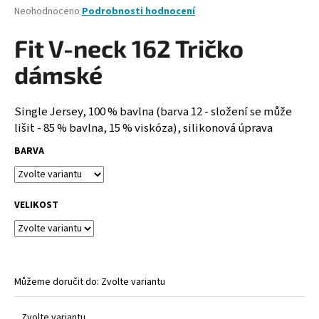
Průměrné
Neohodnoceno
Podrobnosti hodnocení
a
hodnocení
j
produktu
Fit V-neck 162 Tričko
je
í
0,0
dámské
t
z
?
5
hvězdiček.
Single Jersey, 100 % bavlna (barva 12 - složení se může
lišit - 85 % bavlna, 15 % viskóza), silikonová úprava
BARVA
HLEDAT
VELIKOST
D
o
p
o
Můžeme doručit do:
Zvolte variantu
r
u
Zvolte variantu