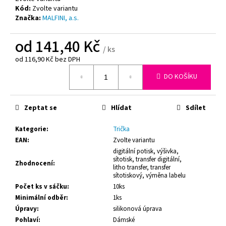
č
Kód:
Zvolte variantu
u
Značka:
MALFINI, a.s.
j
e
od
141,40 Kč
m
/ ks
e
od
116,90 Kč
bez DPH
Měrná
DO KOŠÍKU
cena:
SAVO
-
ORIGINAL,
Zeptat se
Hlídat
Sdílet
1,2L
62,70
Kategorie
:
Trička
Kč
EAN
:
Zvolte variantu
digitální potisk, výšivka,
sítotisk, transfer digitální,
Zhodnocení
:
litho transfer, transfer
sítotiskový, výměna labelu
Počet ks v sáčku
:
10ks
Minimální odběr
:
1ks
Úpravy
:
silikonová úprava
Pohlaví
:
Dámské