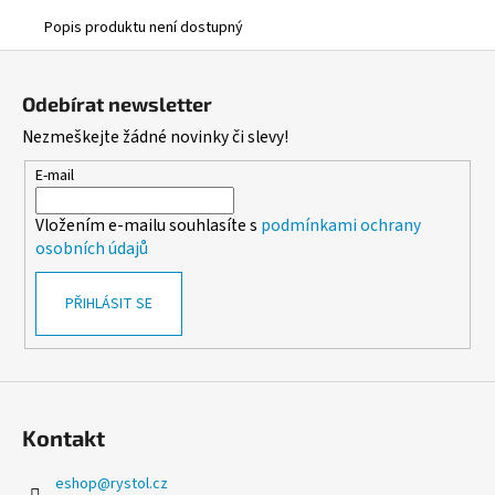
č
u
Popis produktu není dostupný
j
Z
e
á
m
Odebírat newsletter
p
e
Nezmeškejte žádné novinky či slevy!
a
t
E-mail
ALOBAL
í
10M
Vložením e-mailu souhlasíte s
podmínkami ochrany
PREMIUM
osobních údajů
17,10
Kč
PŘIHLÁSIT SE
Kontakt
eshop
@
rystol.cz