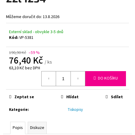
z
5
a
hvězdiček.
j
Můžeme doručit do:
13.8.2026
í
t
Externí sklad - obvykle 3-5 dnů
Kód:
VP-5381
?
190,90 Kč
–59 %
76,40 Kč
/ ks
63,10 Kč bez DPH
HLEDAT
Měrná
DO KOŠÍKU
cena:
D
Zeptat se
Hlídat
Sdílet
o
p
Kategorie
:
Tiskopisy
o
r
Popis
Diskuze
u