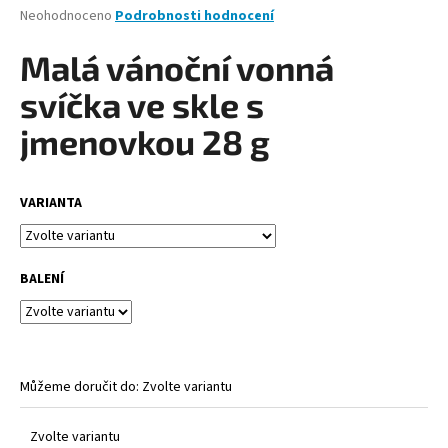
Průměrné
Neohodnoceno
Podrobnosti hodnocení
a
hodnocení
j
produktu
Malá vánoční vonná
je
í
0,0
svíčka ve skle s
t
z
?
5
jmenovkou 28 g
hvězdiček.
VARIANTA
HLEDAT
BALENÍ
D
o
p
o
Můžeme doručit do:
Zvolte variantu
r
u
Zvolte variantu