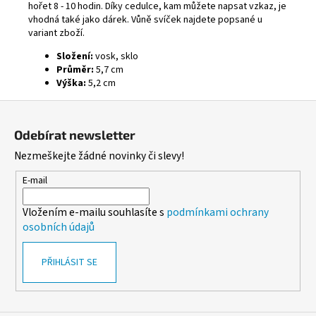
hořet 8 - 10 hodin. Díky cedulce, kam můžete napsat vzkaz, je
vhodná také jako dárek. Vůně svíček najdete popsané u
variant zboží.
Složení:
vosk, sklo
Průměr:
5,7 cm
Výška:
5,2 cm
Z
á
Odebírat newsletter
p
Nezmeškejte žádné novinky či slevy!
a
t
E-mail
í
Vložením e-mailu souhlasíte s
podmínkami ochrany
osobních údajů
PŘIHLÁSIT SE