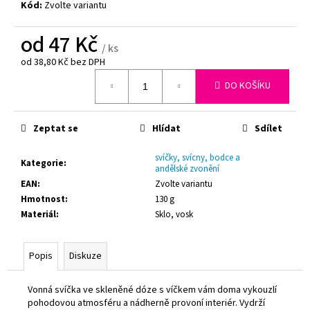
č
Kód:
Zvolte variantu
u
j
od
47 Kč
e
/ ks
m
od
38,80 Kč
bez DPH
Měrná
e
DO KOŠÍKU
cena:
SAVO
Zeptat se
Hlídat
Sdílet
-
ORIGINAL,
1,2L
svíčky, svícny, bodce a
Kategorie
:
andělské zvonění
62,70
Kč
EAN
:
Zvolte variantu
Hmotnost
:
130 g
Materiál
:
Sklo, vosk
Popis
Diskuze
Vonná svíčka ve skleněné dóze s víčkem vám doma vykouzlí
pohodovou atmosféru a nádherně provoní interiér. Vydrží