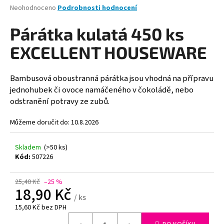
Průměrné
Neohodnoceno
Podrobnosti hodnocení
a
hodnocení
j
produktu
Párátka kulatá 450 ks
je
í
0,0
EXCELLENT HOUSEWARE
t
z
?
5
hvězdiček.
Bambusová oboustranná párátka jsou vhodná na přípravu
jednohubek či ovoce namáčeného v čokoládě, nebo
odstranění potravy ze zubů.
HLEDAT
Můžeme doručit do:
10.8.2026
Skladem
(>50 ks)
Kód:
507226
D
o
p
25,40 Kč
–25 %
18,90 Kč
o
/ ks
r
15,60 Kč bez DPH
u
Měrná