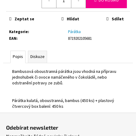
DO KOŠÍKU
č
cena:
u
j
Zeptat se
Hlídat
Sdílet
e
m
Kategorie
:
Párátka
e
EAN
:
8719202105681
PLYNOVÁ
Popis
Diskuze
KARTUŠE
MEVA
190G,
Bambusová oboustranná párátka jsou vhodná na přípravu
PROPICHOVACÍ,
jednohubek či ovoce namáčeného v čokoládě, nebo
PROPAN,
BUTAN.
odstranění potravy ze zubů.
33
Kč
Párátka kulatá, oboustranná, bambus (450 ks) + plastový
Původně:
54,90
čtvercový box balení: 450 ks
Kč
Z
á
Odebírat newsletter
p