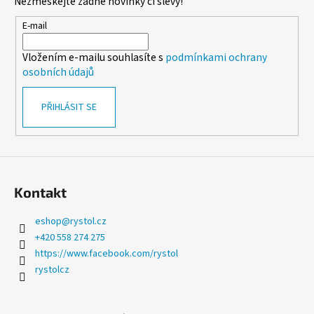
Nezmeškejte žádné novinky či slevy!
a
t
E-mail
í
Vložením e-mailu souhlasíte s
podmínkami ochrany
osobních údajů
PŘIHLÁSIT SE
Kontakt
eshop
@
rystol.cz
+420 558 274 275
https://www.facebook.com/rystol
rystolcz