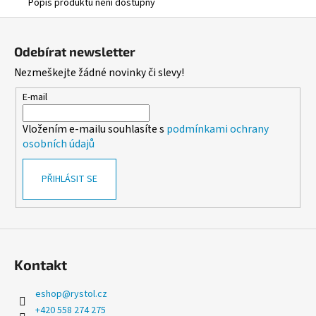
č
Popis produktu není dostupný
u
Z
j
á
e
Odebírat newsletter
p
m
Nezmeškejte žádné novinky či slevy!
a
e
t
E-mail
í
ALOBAL
Vložením e-mailu souhlasíte s
podmínkami ochrany
EXTRA-
osobních údajů
GRIL
8M
37,10
PŘIHLÁSIT SE
Kč
Kontakt
eshop
@
rystol.cz
+420 558 274 275