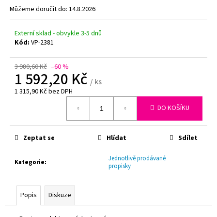
z
Můžeme doručit do:
14.8.2026
5
a
hvězdiček.
j
Externí sklad - obvykle 3-5 dnů
í
Kód:
VP-2381
t
?
3 980,60 Kč
–60 %
1 592,20 Kč
/ ks
1 315,90 Kč bez DPH
Měrná
DO KOŠÍKU
cena:
HLEDAT
Zeptat se
Hlídat
Sdílet
D
Jednotlivě prodávané
Kategorie
:
o
propisky
p
o
Popis
Diskuze
r
u