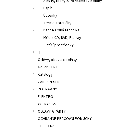
Sešity, Bloky & Poznámkové bloky
Papír
Účtenky
Termo kotoučky
Kancelářská technika
Média CD, DVD, Blu-ray
Čistící prostředky
IT
Oděvy, obuv a doplňky
GALANTERIE
Katalogy
ZABEZPEČENÍ
POTRAVINY
ELEKTRO
VOLNÝ ČAS
OSLAVY A PÁRTY
OCHRANNÉ PRACOVNÍ POMŮCKY
TECH-CRAFT