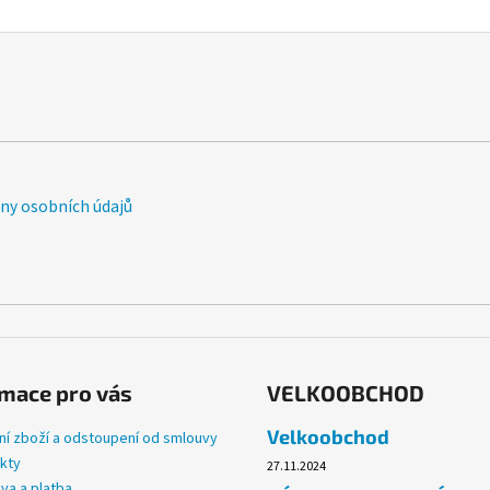
y osobních údajů
mace pro vás
VELKOOBCHOD
Velkoobchod
ní zboží a odstoupení od smlouvy
kty
27.11.2024
va a platba