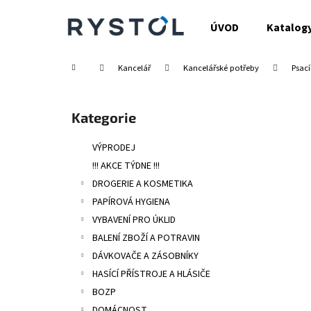
K
Přejít
na
o
ÚVOD
Katalog
obsah
Zpět
Zpět
š
do
do
í
Domů
Kancelář
Kancelářské potřeby
Psací
obchodu
obchodu
k
P
o
Přeskočit
Kategorie
s
kategorie
t
VÝPRODEJ
r
!!! AKCE TÝDNE !!!
a
DROGERIE A KOSMETIKA
n
PAPÍROVÁ HYGIENA
n
VYBAVENÍ PRO ÚKLID
í
BALENÍ ZBOŽÍ A POTRAVIN
p
DÁVKOVAČE A ZÁSOBNÍKY
a
HASÍCÍ PŘÍSTROJE A HLÁSIČE
n
BOZP
e
DOMÁCNOST