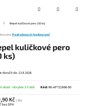
Hledat
Přihlášení
Nákupní
Wepel kuličkové pero (50 ks)
košík
rné
dnoceno
Podrobnosti hodnocení
ení
tu
pel kuličkové pero
0 ks)
ček.
 doručit do:
13.8.2026
ní sklad - obvykle 3-5 dnů
Kód:
ND-AP721868-00
Následující
,90 Kč
/ ks
č bez DPH