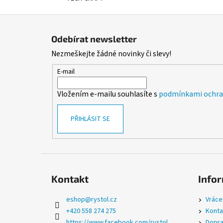
Z
á
Odebírat newsletter
p
Nezmeškejte žádné novinky či slevy!
a
t
E-mail
í
Vložením e-mailu souhlasíte s
podmínkami ochran
PŘIHLÁSIT SE
Kontakt
Infor
eshop
@
rystol.cz
Vráce
+420 558 274 275
Konta
https://www.facebook.com/rystol
Dopra