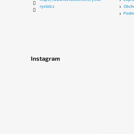
rystolcz
Obcho
Podmí
Instagram