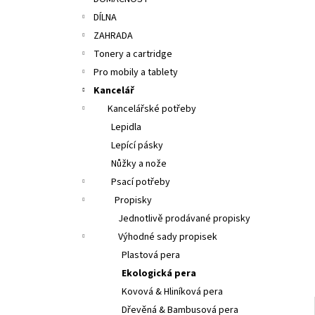
ALOBAL 10M PREMIUM
l
DÍLNA
17,10 Kč
ZAHRADA
Tonery a cartridge
Pro mobily a tablety
Kancelář
Kancelářské potřeby
Lepidla
Lepící pásky
Nůžky a nože
Psací potřeby
Propisky
Jednotlivě prodávané propisky
Výhodné sady propisek
Plastová pera
Ekologická pera
Kovová & Hliníková pera
Dřevěná & Bambusová pera