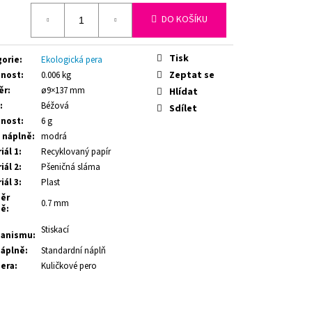
RNÝ - SILVESTR - 21 CM - 1
á
DO KOŠÍKU
Tisk
gorie
:
Ekologická pera
Zeptat se
nost
:
0.006 kg
ěr
:
ø9×137 mm
Hlídat
:
Béžová
Sdílet
nost
:
6 g
 náplně
:
modrá
iál 1
:
Recyklovaný papír
iál 2
:
Pšeničná sláma
iál 3
:
Plast
ěr
0.7 mm
ně
:
Stiskací
anismu
:
náplně
:
Standardní náplň
pera
:
Kuličkové pero