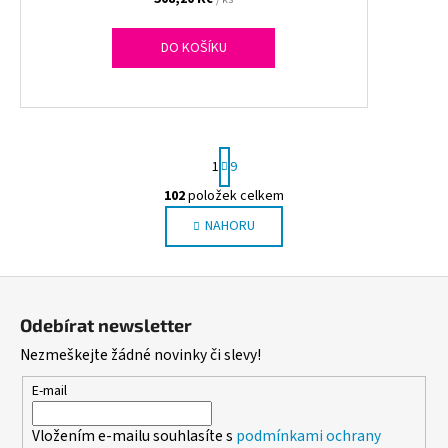
DO KOŠÍKU
S
1
9
t
r
102
položek celkem
O
á
NAHORU
v
n
l
k
o
á
Z
v
d
á
á
a
Odebírat newsletter
n
p
c
í
Nezmeškejte žádné novinky či slevy!
í
a
p
t
E-mail
r
í
v
Vložením e-mailu souhlasíte s
podmínkami ochrany