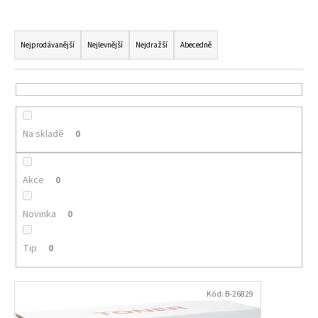
a
Ř
j
a
Nejprodávanější
Nejlevnější
Nejdražší
Abecedně
í
z
t
e
?
n
í
Na skladě
0
p
r
HLEDAT
o
Akce
0
d
u
Novinka
0
D
k
o
t
Tip
0
p
ů
o
V
r
Kód:
B-26829
u
ý