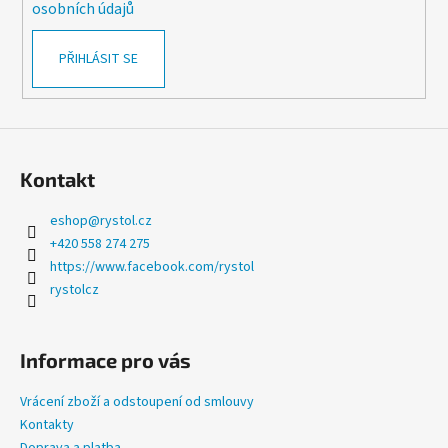
k
osobních údajů
y
v
PŘIHLÁSIT SE
ý
p
i
s
u
Kontakt
eshop
@
rystol.cz
+420 558 274 275
https://www.facebook.com/rystol
rystolcz
Informace pro vás
Vrácení zboží a odstoupení od smlouvy
Kontakty