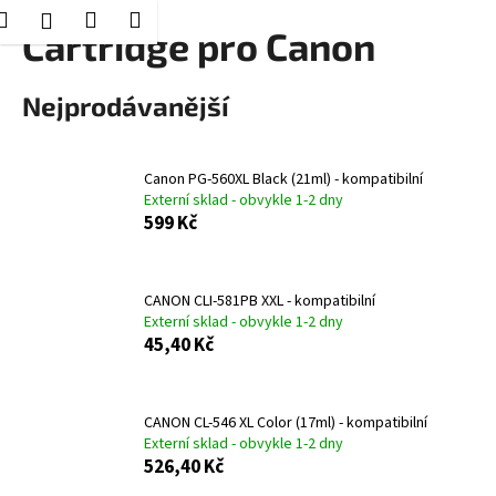
K
Hledat
Nákupní
Menu
Přihlášení
Přejít
Cartridge pro Canon
o
Zpět
Zpět
na
košík
š
obsah
í
Nejprodávanější
C
k
o
p
Canon PG-560XL Black (21ml) - kompatibilní
Externí sklad - obvykle 1-2 dny
o
599 Kč
t
ř
e
CANON CLI-581PB XXL - kompatibilní
b
Externí sklad - obvykle 1-2 dny
45,40 Kč
u
j
e
CANON CL-546 XL Color (17ml) - kompatibilní
t
Externí sklad - obvykle 1-2 dny
e
526,40 Kč
n