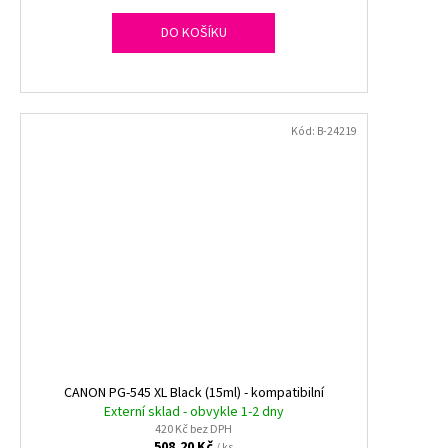
DO KOŠÍKU
Kód:
B-24219
CANON PG-545 XL Black (15ml) - kompatibilní
Externí sklad - obvykle 1-2 dny
420 Kč bez DPH
508,20 Kč
/ ks