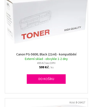
č
p
u
i
j
s
e
p
m
r
e
o
d
ALOBAL
10M
u
PREMIUM
k
Canon PG-560XL Black (21ml) - kompatibilní
17,10
t
Externí sklad - obvykle 1-2 dny
Kč
495 Kč bez DPH
ů
599 Kč
/ ks
DO KOŠÍKU
Kód:
B-26417