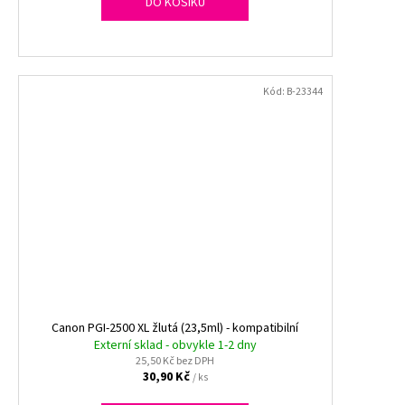
DO KOŠÍKU
Kód:
B-23344
Canon PGI-2500 XL žlutá (23,5ml) - kompatibilní
Externí sklad - obvykle 1-2 dny
25,50 Kč bez DPH
30,90 Kč
/ ks