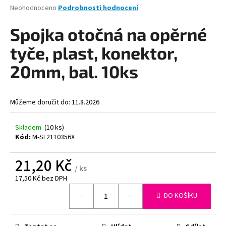
Průměrné
Neohodnoceno
Podrobnosti hodnocení
a
hodnocení
j
produktu
Spojka otočná na opěrné
je
í
0,0
tyče, plast, konektor,
t
z
?
5
20mm, bal. 10ks
hvězdiček.
Můžeme doručit do:
11.8.2026
HLEDAT
Skladem
(10 ks)
Kód:
M-SL2110356X
21,20 Kč
D
/ ks
o
17,50 Kč bez DPH
p
Měrná
o
DO KOŠÍKU
cena:
r
u