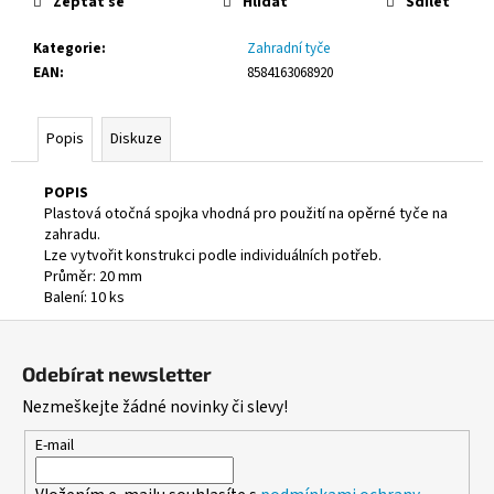
č
Zeptat se
Hlídat
Sdílet
u
Kategorie
:
Zahradní tyče
j
EAN
:
8584163068920
e
m
e
Popis
Diskuze
ALOBAL
POPIS
EXTRA-
Plastová otočná spojka vhodná pro použití na opěrné tyče na
GRIL
zahradu.
8M
Lze vytvořit konstrukci podle individuálních potřeb.
37,10
Průměr: 20 mm
Kč
Balení: 10 ks
Z
á
Odebírat newsletter
p
Nezmeškejte žádné novinky či slevy!
a
t
E-mail
í