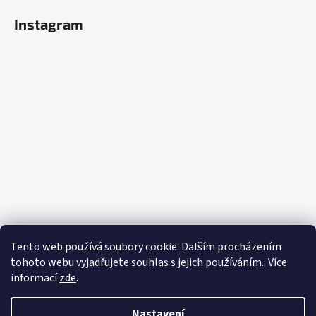
Instagram
Tento web používá soubory cookie. Dalším procházením
tohoto webu vyjadřujete souhlas s jejich používáním.. Více
Sledovat na Instagramu
informací
zde
.
Vytvořil Shoptet
Nastavení