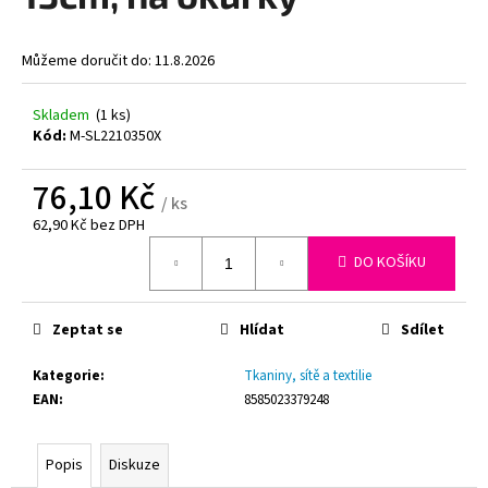
z
5
a
hvězdiček.
j
Můžeme doručit do:
11.8.2026
í
t
Skladem
(1 ks)
Kód:
M-SL2210350X
?
76,10 Kč
/ ks
62,90 Kč bez DPH
Měrná
HLEDAT
DO KOŠÍKU
cena:
Zeptat se
Hlídat
Sdílet
D
o
Kategorie
:
Tkaniny, sítě a textilie
p
EAN
:
8585023379248
o
r
Popis
Diskuze
u