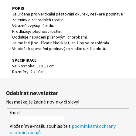
č
u
POPIS
j
Je určena pro vertikální pěstování okurek, veškeré popínavé
zeleniny a zahradních rostlin.
e
Výrazně zvyšuje úrodu.
m
Prodlužuje plodnost rostlin.
e
Oddaluje napadení plísňovými chorobami.
Je možné ji používat několik let, aniž by se rozplétala.
Vhodná i k upevnění popínavých rostlin u zdí a plotů.
TAŠKA
HDPE
SPECIFIKACE
5KG,
Velikost oka: 13 x 13 cm
200KS/ROLE
Rozměry: 2 x 10 m
BALENÉ
Z
49,10
Kč
á
Odebírat newsletter
p
Nezmeškejte žádné novinky či slevy!
a
t
E-mail
í
Vložením e-mailu souhlasíte s
podmínkami ochrany
osobních údajů