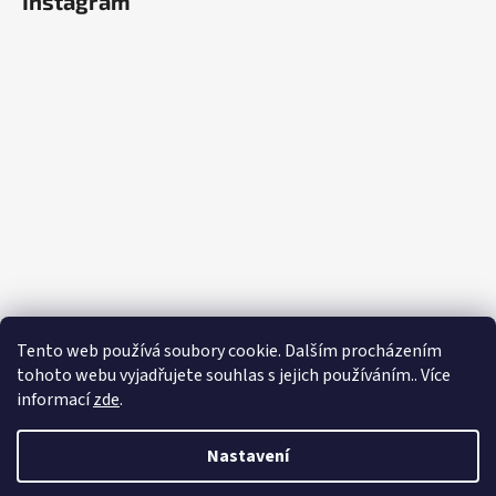
Instagram
Tento web používá soubory cookie. Dalším procházením
tohoto webu vyjadřujete souhlas s jejich používáním.. Více
Sledovat na Instagramu
informací
zde
.
Vytvořil Shoptet
Nastavení
Copyright 2026
Eshop - Rystol technology s.r.o.
. Všechna práva