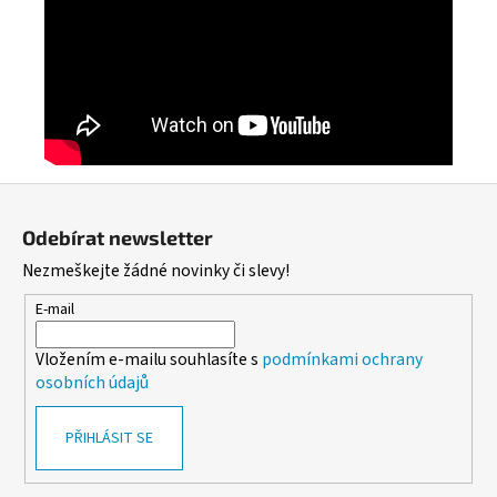
Z
á
Odebírat newsletter
p
Nezmeškejte žádné novinky či slevy!
a
t
E-mail
í
Vložením e-mailu souhlasíte s
podmínkami ochrany
osobních údajů
PŘIHLÁSIT SE