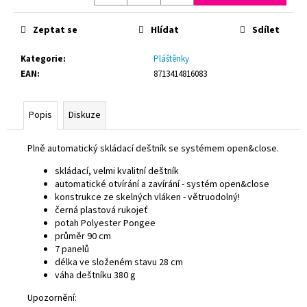
č
u
Zeptat se
Hlídat
Sdílet
j
e
Kategorie
:
Pláštěnky
m
EAN
:
8713414816083
e
Popis
Diskuze
BRČKO
JUMBO
250/8MM
Plně automatický skládací deštník se systémem open&close.
150KS/BAL
NEON
skládací, velmi kvalitní deštník
OPAK.
automatické otvírání a zavírání - systém open&close
POUŽITÍ
konstrukce ze skelných vláken - větruodolný!
53,40
černá plastová rukojeť
Kč
potah Polyester Pongee
průměr 90 cm
7 panelů
délka ve složeném stavu 28 cm
váha deštníku 380 g
Upozornění: