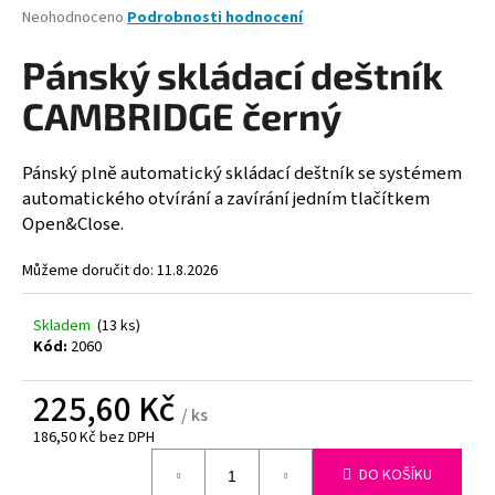
Průměrné
Neohodnoceno
Podrobnosti hodnocení
a
hodnocení
j
produktu
Pánský skládací deštník
je
í
0,0
CAMBRIDGE černý
t
z
?
5
hvězdiček.
Pánský plně automatický skládací deštník se systémem
automatického otvírání a zavírání jedním tlačítkem
Open&Close.
HLEDAT
Můžeme doručit do:
11.8.2026
Skladem
(13 ks)
Kód:
2060
D
o
225,60 Kč
p
/ ks
o
186,50 Kč bez DPH
r
Měrná
u
DO KOŠÍKU
cena: