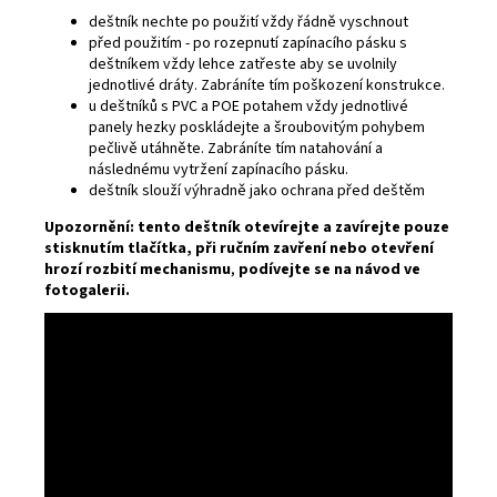
deštník nechte po použití vždy řádně vyschnout
před použitím - po rozepnutí zapínacího pásku s
deštníkem vždy lehce zatřeste aby se uvolnily
jednotlivé dráty. Zabráníte tím poškození konstrukce.
u deštníků s PVC a POE potahem vždy jednotlivé
panely hezky poskládejte a šroubovitým pohybem
pečlivě utáhněte. Zabráníte tím natahování a
následnému vytržení zapínacího pásku.
deštník slouží výhradně jako ochrana před deštěm
Upozornění: tento deštník otevírejte a zavírejte pouze
stisknutím tlačítka, při ručním zavření nebo otevření
hrozí rozbití mechanismu
,
podívejte se na návod ve
fotogalerii.