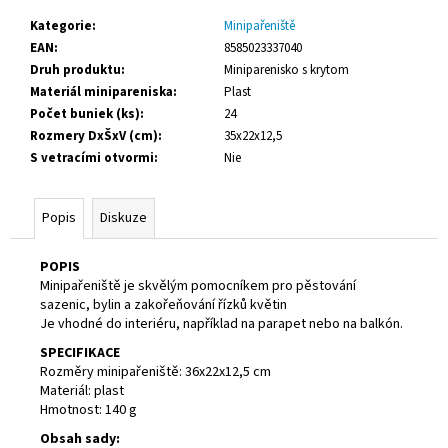
č
u
Kategorie
:
Minipařeniště
j
EAN
:
8585023337040
e
Druh produktu
:
Miniparenisko s krytom
m
Materiál minipareniska
:
Plast
e
Počet buniek (ks)
:
24
Rozmery DxŠxV (cm)
:
35x22x12,5
S vetracími otvormi
:
Nie
SAVO
-
ORIGINAL,
Popis
Diskuze
1,2L
62,70
Kč
POPIS
Minipařeniště je skvělým pomocníkem pro pěstování
sazenic, bylin a zakořeňování řízků květin
Je vhodné do interiéru, například na parapet nebo na balkón.
SPECIFIKACE
Rozměry minipařeniště: 36x22x12,5 cm
Materiál: plast
Hmotnost: 140 g
Obsah sady: