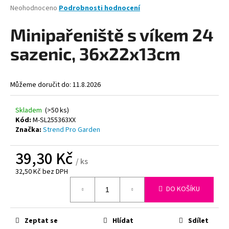
Průměrné
Neohodnoceno
Podrobnosti hodnocení
a
hodnocení
j
produktu
Minipařeniště s víkem 24
je
í
0,0
sazenic, 36x22x13cm
t
z
?
5
hvězdiček.
Můžeme doručit do:
11.8.2026
Skladem
(>50 ks)
HLEDAT
Kód:
M-SL255363XX
Značka:
Strend Pro Garden
39,30 Kč
/ ks
D
32,50 Kč bez DPH
o
Měrná
p
DO KOŠÍKU
cena:
o
r
u
Zeptat se
Hlídat
Sdílet