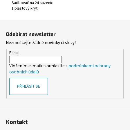
Sadbovač na 24 sazenic
1 plastový kryt
Z
á
Odebírat newsletter
p
Nezmeškejte žádné novinky či slevy!
a
t
E-mail
í
Vložením e-mailu souhlasíte s
podmínkami ochrany
osobních údajů
PŘIHLÁSIT SE
Kontakt