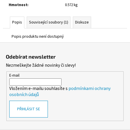
č
Hmotnost
:
0.572 kg
u
j
e
Popis
Související soubory (1)
Diskuze
m
e
Popis produktu není dostupný
Z
ALOBAL
á
10M
Odebírat newsletter
PREMIUM
p
Nezmeškejte žádné novinky či slevy!
17,10
a
Kč
t
E-mail
í
Vložením e-mailu souhlasíte s
podmínkami ochrany
osobních údajů
PŘIHLÁSIT SE