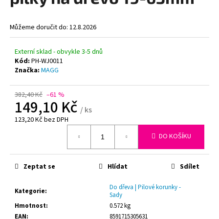
z
5
a
hvězdiček.
j
Můžeme doručit do:
12.8.2026
í
t
Externí sklad - obvykle 3-5 dnů
Kód:
PH-WJ0011
?
Značka:
MAGG
382,40 Kč
–61 %
149,10 Kč
/ ks
HLEDAT
123,20 Kč bez DPH
Měrná
DO KOŠÍKU
cena:
D
o
Zeptat se
Hlídat
Sdílet
p
o
Do dřeva | Pilové korunky -
Kategorie
:
Sady
r
Hmotnost
:
0.572 kg
u
EAN
:
8591715305631