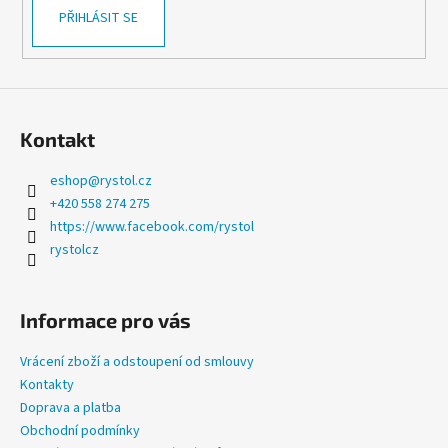
č
PŘIHLÁSIT SE
u
j
e
m
e
Kontakt
KUBALA
eshop
@
rystol.cz
-
+420 558 274 275
STĚRKA
PLASTOVÁ
https://www.facebook.com/rystol
150MM
rystolcz
-
BÍLÁ
24,70
Kč
Informace pro vás
Původně:
41,10
Vrácení zboží a odstoupení od smlouvy
Kč
Kontakty
Doprava a platba
Obchodní podmínky