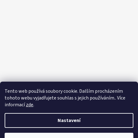
Tento web používá soubory cookie. Dalším procházením
tohoto webu vyjadřujete souhlas s jejich používáním.. Více
Sledovat na Instagramu
informací
zde
.
Vytvořil Shoptet
Nastavení
Copyright 2026
Eshop - Rystol technology s.r.o.
. Všechna práva
vyhrazena.