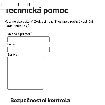
K
Hledat
Nákupní
Menu
Přihlášení
Přejít
Technická pomoc
o
Zpět
Zpět
na
košík
š
obsah
í
Máte nějaké otázky? Zodpovíme je. Prosíme o pečlivé vyplnění
C
kontaktních údajů.
k
o
Jméno a příjmení
p
o
E-mail
t
Zpráva
ř
e
b
u
j
e
t
e
Bezpečnostní kontrola
n