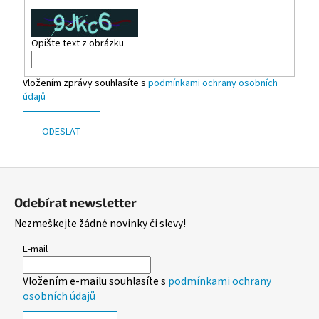
a
j
Opište text z obrázku
í
t
Vložením zprávy souhlasíte s
podmínkami ochrany osobních
?
údajů
ODESLAT
HLEDAT
Z
á
Odebírat newsletter
p
Nezmeškejte žádné novinky či slevy!
D
a
o
t
E-mail
p
í
o
Vložením e-mailu souhlasíte s
podmínkami ochrany
r
osobních údajů
u